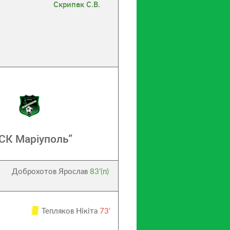
Скрипак С.В.
СК Маріуполь”
Доброхотов Ярослав
83’(п)
Тепляков Нікіта
73’