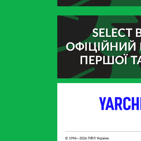
партнер
партнер
© 1996—2026 ПФЛ України.