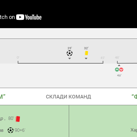
25’
32’
46’
М”
“
СКЛАДИ КОМАНД
80’
др
,
90+6’
Ха
ав