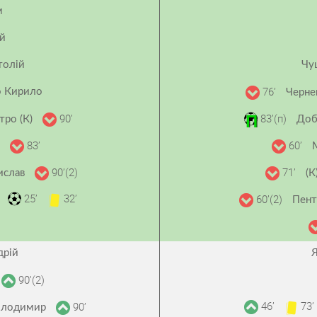
м
ій
толій
Чу
76’
о Кирило
Черне
90’
83’(п)
ро (К)
Доб
83’
60’
в
90’(2)
71’
ислав
(К
25’
32’
60’(2)
м
Пент
дрій
90’(2)
46’
73’
90’
Володимир