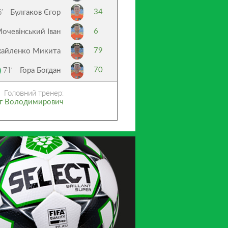
’
34
Булгаков Єгор
6
очевінський Іван
79
айленко Микита
71’
70
Гора Богдан
Головний тренер:
ег Володимирович