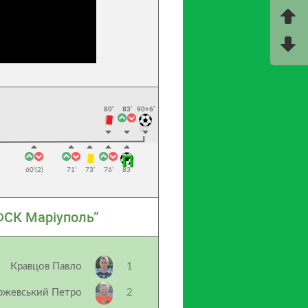
80’
83’
90+6’
60’(2)
71’
73’
76’
83’
ФСК Маріуполь”
Кравцов Павло
1
ржевський Петро
2