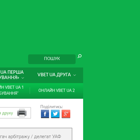
 UA ПЕРША
VBET UA ДРУГА
УВАННЯ»
Н VBET UA 1
ОНЛАЙН VBET UA 2
БУВАННЯ"
Поділитись:
гач арбітражу / делегат УАФ