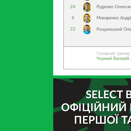
24
Руденко Олекса
8
Макаренко Андр
22
Рощинський Ол
Головний тренер:
Чорний Валерій