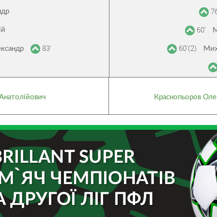
76
ндр
60’
ій
М
83’
60’(2)
ександр
Мих
 Анатолійович
Краснопьоров Ол