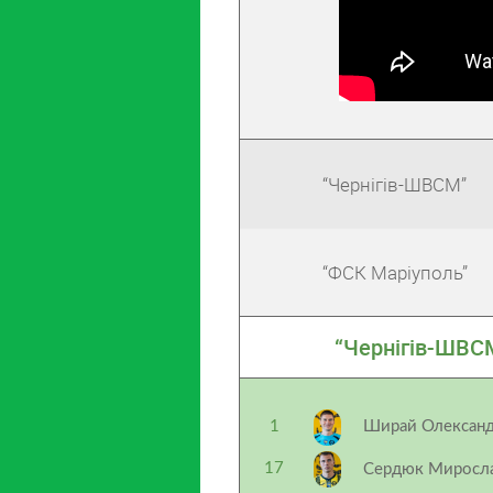
“Чернігів-ШВСМ”
“ФСК Маріуполь”
“Чернігів-ШВС
1
Ширай Олексан
17
Сердюк Миросл