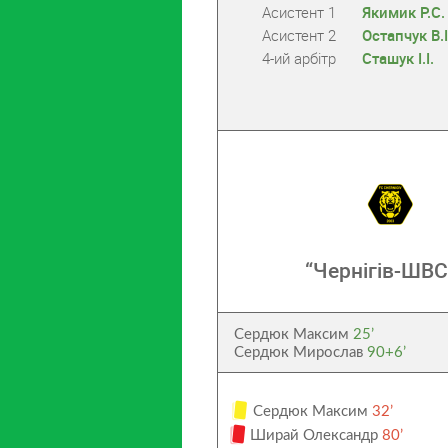
Асистент 1
Якимик Р.С.
Асистент 2
Остапчук В.І
4-ий арбітр
Сташук І.І.
“Чернігів-ШВ
Сердюк Максим
25’
Сердюк Мирослав
90+6’
Сердюк Максим
32’
Ширай Олександр
80’