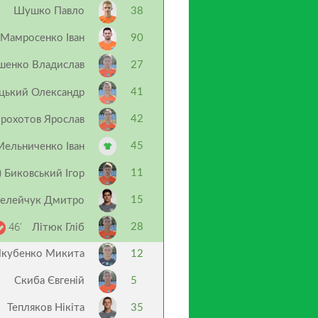
Шушко Павло
38
Мамросенко Іван
90
шенко Владислав
27
41
цький Олександр
42
рохотов Ярослав
45
Мельниченко Іван
11
) Биковський Ігор
15
елейчук Дмитро
46’
28
Літюк Гліб
Якубенко Микита
12
Скиба Євгеній
5
Тепляков Нікіта
35