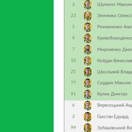
3
Шумило Макси
23
Зенченко Олекс
5
Романченко Ана
9
Кривобороденк
7
Мироненко Дмит
10
Койдан Вячесла
21
Школьний Влад
77
Сердюк Макси
91
Кулик Дмитро
6
Вересоцький Ан
2
Галстян Едуард
99
Зубашівський 