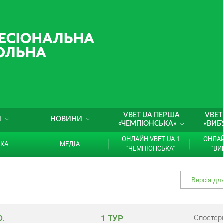
VBET UA ПЕРША
VBET
И
НОВИНИ
«ЧЕМПІОНСЬКА»
«ВИБ
ОНЛАЙН VBET UA 1
ОНЛАЙ
ИКА
МЕДІА
"ЧЕМПІОНСЬКА"
"ВИ
1 ТУР
Cпостері
Ю.