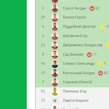
62’
3
Сокол Богдан
29
Палюх Сергій
73
4
Піддубний Дмитро
6
Шалфєєв Єгор
21
Дворовенко Владислав
71’
8
Сад Валерій
7’
96
Сніжко Олександр
82’
19
Могильний Богдан
9
Сидоров Олексій
91
Левченко Ігор
71
Лавута Кирило