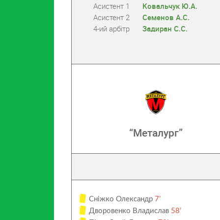
Асистент 1
Ковальчук Ю.А.
Асистент 2
Семенов А.С.
4-ий арбітр
Задиран С.С.
“Металург”
Сніжко Олександр
7’
Дворовенко Владислав
58’