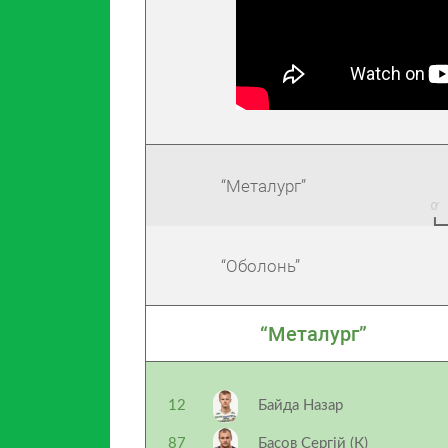
“Металург”
“Оболонь”
“Металург”
12
Байда Назар
87
Басов Сергій (К)