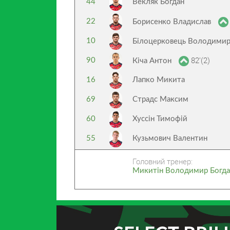
44
Векляк Богдан
22
Борисенко Владислав
10
Білоцерковець Володими
82’(2)
90
Кіча Антон
16
Лапко Микита
69
Страдс Максим
60
Хуссін Тимофій
55
Кузьмович Валентин
Головний тренер:
Микитін Володимир Богда