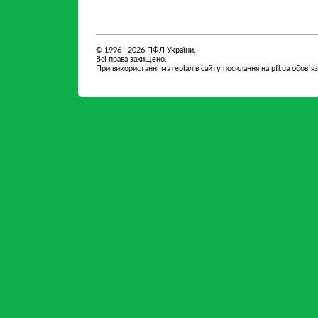
партнер
партнер
© 1996—2026 ПФЛ України.
Всі права захищено.
При використанні матеріалів сайту посилання на pfl.ua обов`я