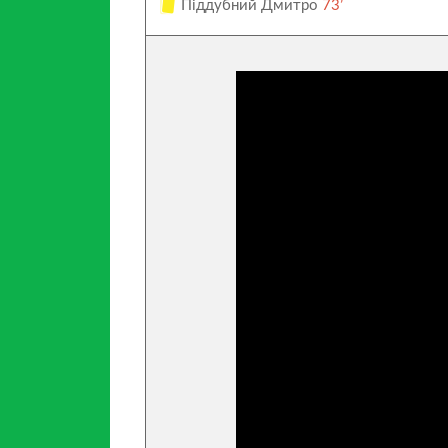
Піддубний Дмитро
73’