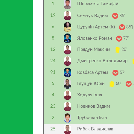
1
Шеремета Тимофій
85’
19
Семчук Вадим
85’(
6
Цурупін Артем (К)
77’
8
Яловенко Роман
20’
12
Прядун Максим
24
Дмитренко Володимир
57’
91
Ковбаса Артем
60’
7
5
Глущук Юрій
4
Ходуля Ілля
23
Новиков Вадим
2
Трубочкін Іван
25
Рибак Владислав