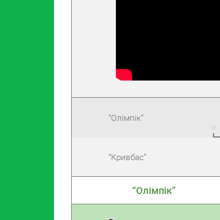
“Олімпік”
“Кривбас”
“Олімпік”