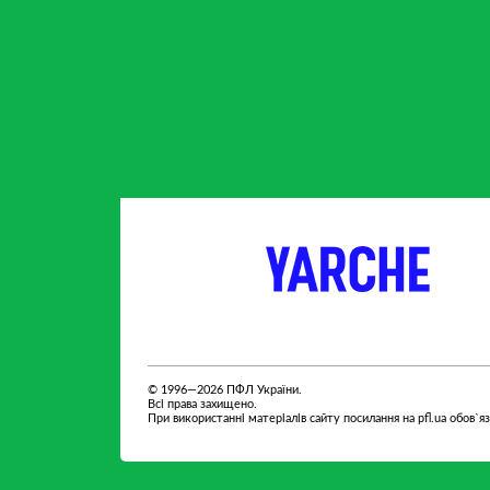
тнер
партнер
Fedoriv
© 1996—2026 ПФЛ України.
Всі права захищено.
При використанні матеріалів сайту посилання на pfl.ua обов`я