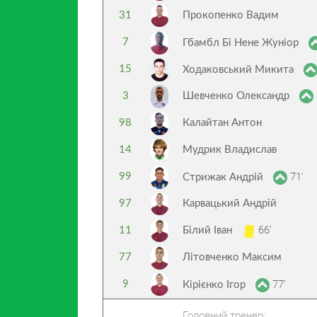
31
Прокопенко Вадим
7
Гбамбл Бі Нене Жуніор
15
Ходаковський Микита
3
Шевченко Олександр
98
Калайтан Антон
14
Мудрик Владислав
71’
99
Стрижак Андрій
97
Карвацький Андрій
66’
11
Білий Іван
77
Літовченко Максим
77’
9
Кірієнко Ігор
Головний тренер: