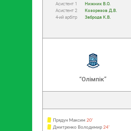
Асистент 1
Нижник В.О.
Асистент 2
Козорезов Д.В.
4-ий арбітр
Заброда К.В.
“Олімпік”
Прядун Максим
20’
Дмитренко Володимир
24’