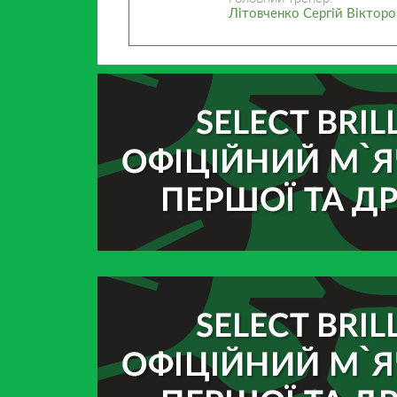
Літовченко Сергій Віктор