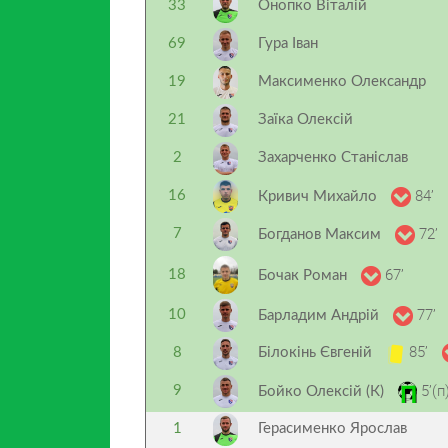
33
Онопко Віталій
69
Гура Іван
19
Максименко Олександр
21
Заїка Олексій
2
Захарченко Станіслав
84’
16
Кривич Михайло
72’
7
Богданов Максим
67’
18
Бочак Роман
77’
10
Барладим Андрій
85’
8
Білокінь Євгеній
5’(п
9
Бойко Олексій (К)
1
Герасименко Ярослав