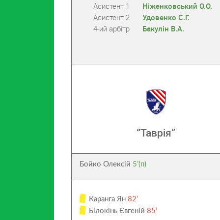
Асистент 1
Ніженковський О.О.
Асистент 2
Удовенко С.Г.
4-ий арбітр
Бакулін В.А.
“Таврія”
Бойко Олексій
5’(п)
Каранга Ян
82’
Білокінь Євгеній
85’