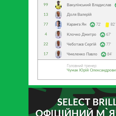
99
Вакулінський Владислав
13
Доля Валерій
72’
82’
77
Каранга Ян
67’
4
Клочко Дмитро
77’
22
Чеботаєв Сергій
84’
17
Чмеленко Павло
Головний тренер:
Чумак Юрій Олександрови