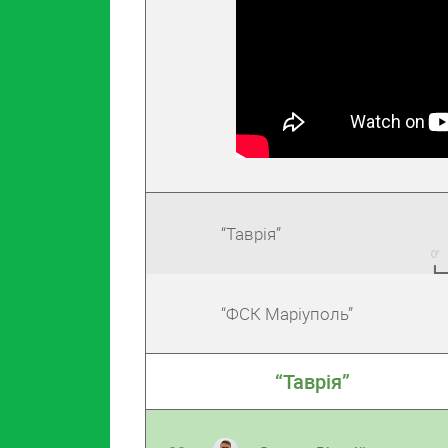
“Таврія”
“ФСК Маріуполь”
“Таврія”