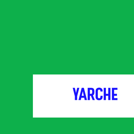
партнер
партнер
© 1996—2026 ПФЛ України.
Всі права захищено.