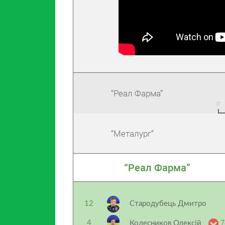
“Реал Фарма”
“Металург”
“Реал Фарма”
12
Стародубець Дмитро
7
4
Колесников Олексій