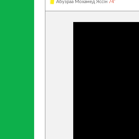
Абузраа Мохамед Яссін
74’