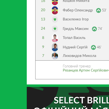
16
Кошкін Микита
53’
20
Фабер Олександр
13
Василенко Ігор
74’
24
Гридзь Максим
8
Топал Василь
46’
9
Нудний Сергій
7
Лиховидов Микола
Головний тренер:
Рязанцев Артем Сергійови