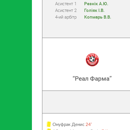
Асистент 1
Резнік А.Ю.
Асистент 2
Голіяк І.В.
4-ий арбітр
Копмарь В.В.
“Реал Фарма”
Онуфрак Денис
24’