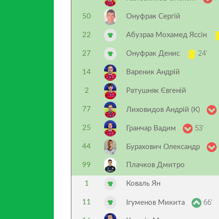
50
Онуфрак Сергій
22
Абузраа Мохамед Яссін
24’
27
Онуфрак Денис
14
Вареник Андрій
2
Ратушняк Євгеній
77
Лиховидов Андрій (К)
53’
25
Гранчар Вадим
44
Бурахович Олександр
99
Плачков Дмитро
1
Коваль Ян
66’
11
Ігуменов Микита