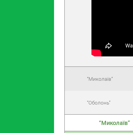
“Миколаїв”
“Оболонь”
“Миколаїв”