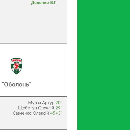
Дяденко В.Г.
“Оболонь”
Мурза Артур
20’
Щебетун Олексій
29’
Савченко Олексій
45+3’