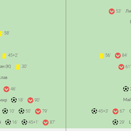
53’
й
Ли
58’
45+2’
56’
84’
30’
61’
ан (К)
слав
46’
2
н
18’
90’
Май
имир
10’
50’
79’
45+3’
67’
16’
45+1’
87’
29’
ій