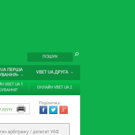
 UA ПЕРША
VBET UA ДРУГА
УВАННЯ»
Н VBET UA 1
ОНЛАЙН VBET UA 2
БУВАННЯ"
Поділитись:
гач арбітражу / делегат УАФ