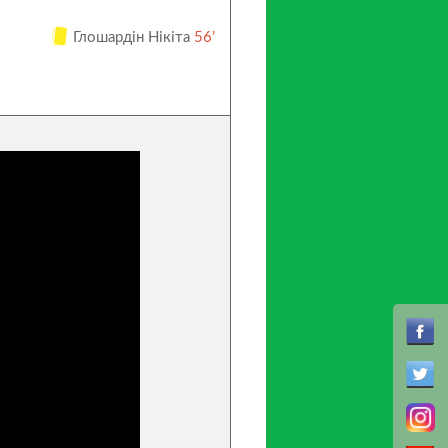
Глошардін Нікіта
56’