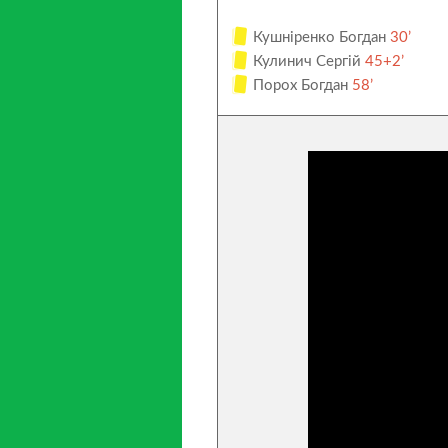
Кушніренко Богдан
30’
Кулинич Сергій
45+2’
Порох Богдан
58’