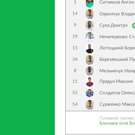
1
Ситников Антон
14
Охрончук Влади
9
Сула Дмитро
19
Нечипоренко Ст
15
Лотоцький Бори
34
Березянський П
8
Мельничук Наз
11
Прядун Максим
55
Солдатов Олекс
54
Сурженко Макс
Головний тренер:
Близнюк Ілля В