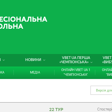
VBET UA ПЕРША
VBET
И
НОВИНИ
«ЧЕМПІОНСЬКА»
«ВИБ
ОНЛАЙН VBET UA 1
ОНЛАЙ
ИКА
МЕДІА
"ЧЕМПІОНСЬКА"
"ВИ
22 ТУР
Cпостері