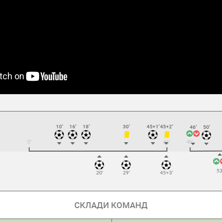
10’
16’
18’
30’
45+1’
45+2’
46’
50’
53
20’
29’
45+3’
СКЛАДИ КОМАНД