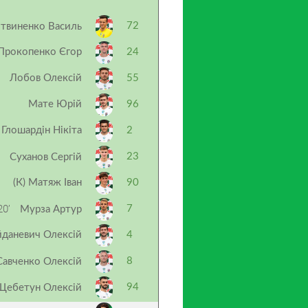
72
твиненко Василь
Прокопенко Єгор
24
Лобов Олексій
55
Мате Юрій
96
Глошардін Нікіта
2
23
Суханов Сергій
(К) Матяж Іван
90
0’
7
Мурза Артур
даневич Олексій
4
8
Савченко Олексій
94
Щебетун Олексій