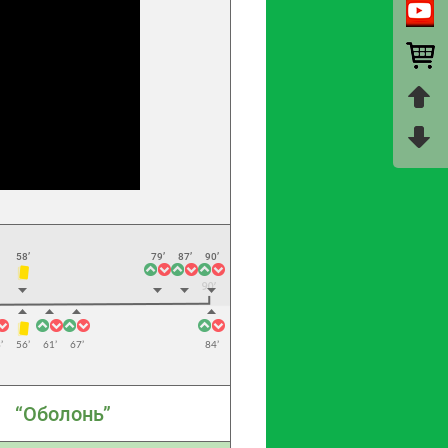
58’
79’
87’
90’
’
56’
61’
67’
84’
“Оболонь”