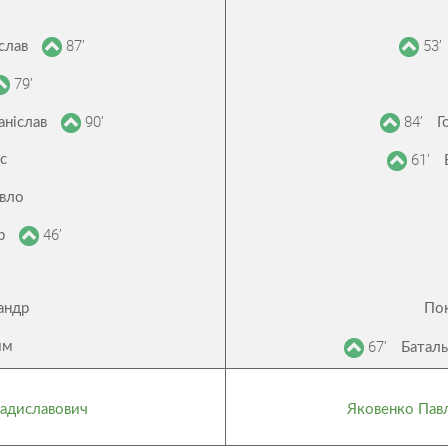
87’
53’
слав
79’
90’
84’
аніслав
Г
61’
с
авло
46’
ар
андр
По
67’
им
Батал
ладиславович
Яковенко Пав