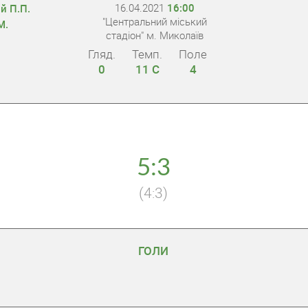
16.04.2021
16:00
й П.П.
"Центральний міський
М.
стадіон" м. Миколаїв
Гляд.
Темп.
Поле
0
11 С
4
5:3
(4:3)
ГОЛИ