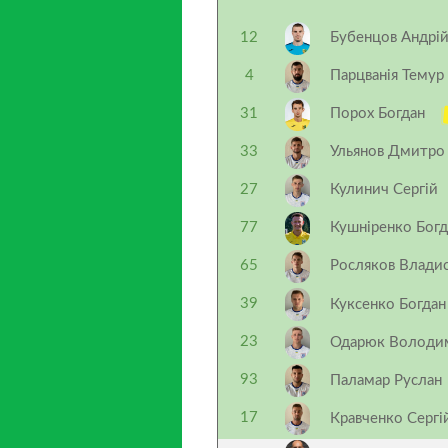
12
Бубенцов Андрі
4
Парцванія Темур
31
Порох Богдан
33
Ульянов Дмитро
27
Кулинич Сергій
77
Кушніренко Богд
65
Росляков Влади
39
Куксенко Богда
23
Одарюк Волод
93
Паламар Руслан
17
Кравченко Серг