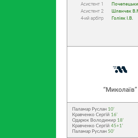
Асистент 1
Почепецьки
Асистент 2
Шланчак В.
4-ий арбітр
Голіяк І.В.
“Миколаїв”
Паламар Руслан
10’
Кравченко Сергій
16’
Одарюк Володимир
18’
Кравченко Сергій
45+1’
Паламар Руслан
50’