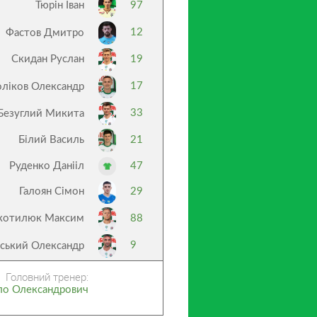
Тюрін Іван
97
12
Фастов Дмитро
Скидан Руслан
19
17
оліков Олександр
33
Безуглий Микита
Білий Василь
21
Руденко Данііл
47
Галоян Сімон
29
котилюк Максим
88
9
ьський Олександр
Головний тренер:
ло Олександрович