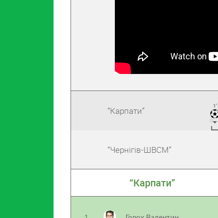
1’
“Карпати”
“Чернігів-ШВСМ”
“Карпати”
1
Горох Валентин