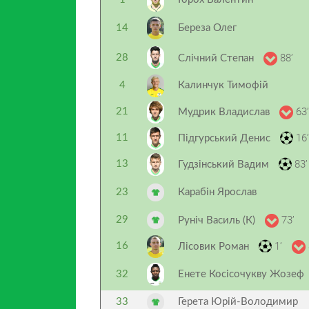
14
Береза Олег
88’
28
Слічний Степан
4
Калинчук Тимофій
63’
21
Мудрик Владислав
16’
11
Підгурський Денис
83’
13
Гудзінський Вадим
23
Карабін Ярослав
73’
29
Руніч Василь (К)
1’
16
Лісовик Роман
32
Енете Косісочукву Жозеф
33
Герета Юрій-Володимир