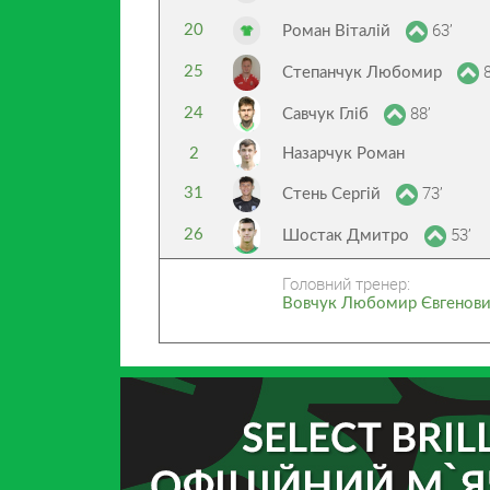
63’
20
Роман Віталій
8
25
Степанчук Любомир
88’
24
Савчук Гліб
2
Назарчук Роман
73’
31
Стень Сергій
53’
26
Шостак Дмитро
Головний тренер:
Вовчук Любомир Євгенов