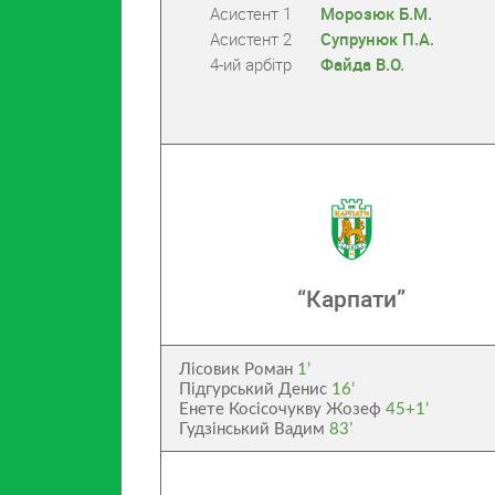
Асистент 1
Морозюк Б.М.
Асистент 2
Супрунюк П.А.
4-ий арбітр
Файда В.О.
“Карпати”
Лісовик Роман
1’
Підгурський Денис
16’
Енете Косісочукву Жозеф
45+1’
Гудзінський Вадим
83’