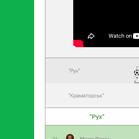
1’
“Рух”
“Краматорськ”
“Рух”