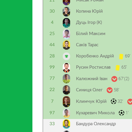
21
Мисак Роман
30
Копина Юрій
4
Дуць Ігор (К)
25
Білий Максим
44
Саків Тарас
69’
28
Коробенко Андрій
65’
99
Русин Ростислав
67’(2)
77
Калюжний Іван
58’
22
Синиця Олег
32’
7
Климчук Юрій
1’
97
Кухаревич Микола
33
Бандура Олександр