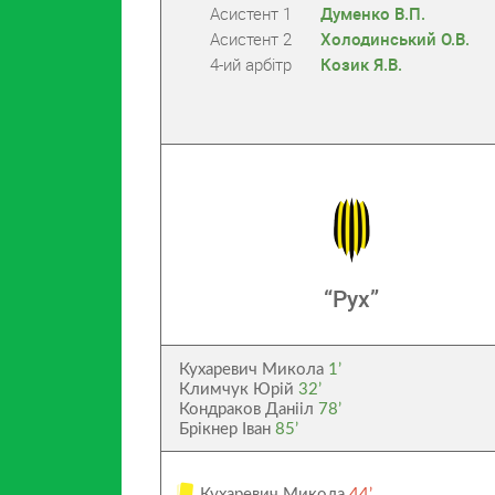
Асистент 1
Думенко В.П.
Асистент 2
Холодинський О.В.
4-ий арбітр
Козик Я.В.
“Рух”
Кухаревич Микола
1’
Климчук Юрій
32’
Кондраков Данііл
78’
Брікнер Іван
85’
Кухаревич Микола
44’