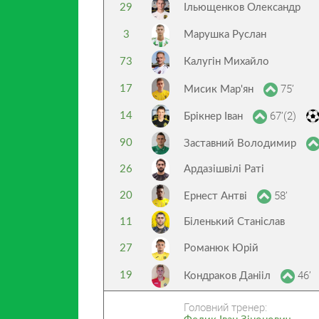
29
Ільющенков Олександр
3
Марушка Руслан
73
Калугін Михайло
75’
17
Мисик Мар'ян
67’(2)
14
Брікнер Іван
90
Заставний Володимир
26
Ардазішвілі Раті
58’
20
Ернест Антві
11
Біленький Станіслав
27
Романюк Юрій
46’
19
Кондраков Данііл
Головний тренер: