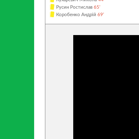
Русин Ростислав
65’
Коробенко Андрій
69’