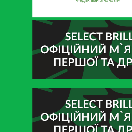
Федик Іван Зінонович