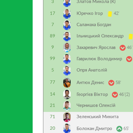
3
Златов Микола (К)
42’
17
Юречко Ігор
7
Саламаха Богдан
89
Ільницький Олександр
46’
9
Захаревич Ярослав
99
Гаврилюк Володимир
5
Опря Анатолій
58’
77
Антюх Денис
46’(2)
14
Георгієв Віктор
21
Чернишов Олексій
71
Зеленський Микита
65’
20
Болокан Дмитро