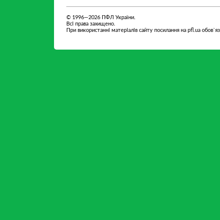
© 1996—2026 ПФЛ України.
Всі права захищено.
При використанні матеріалів сайту посилання на pfl.ua обов`я