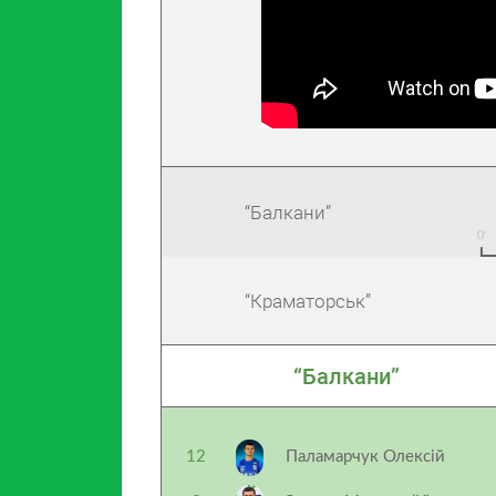
“Балкани”
“Краматорськ”
“Балкани”
12
Паламарчук Олексій