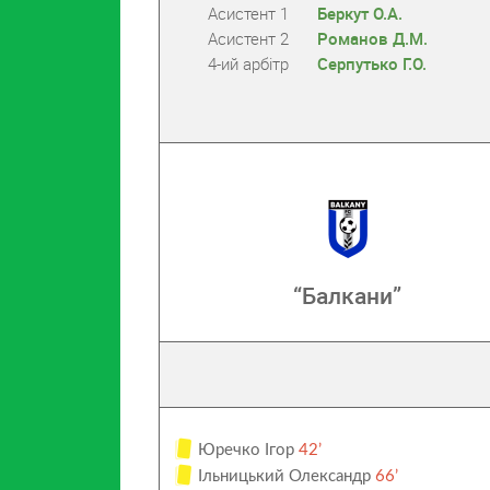
Асистент 1
Беркут О.А.
Асистент 2
Романов Д.М.
4-ий арбітр
Серпутько Г.О.
“Балкани”
Юречко Ігор
42’
Ільницький Олександр
66’