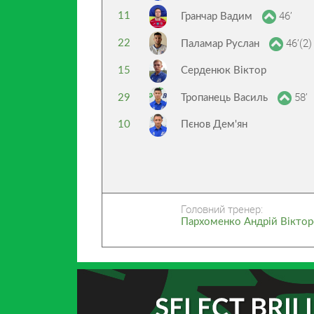
46’
11
Гранчар Вадим
46’(2)
22
Паламар Руслан
15
Серденюк Віктор
58’
29
Тропанець Василь
10
Пєнов Дем'ян
Головний тренер:
Пархоменко Андрій Вікто