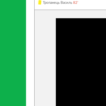
Тропанець Василь
82’