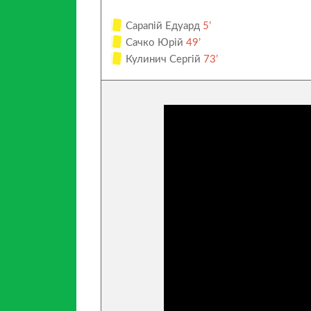
Сарапій Едуард
5’
Сачко Юрій
49’
Кулинич Сергій
73’