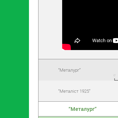
“Металург”
“Металіст 1925”
“Металург”