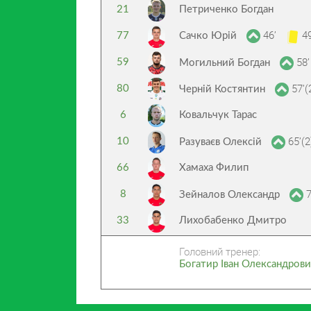
21
Петриченко Богдан
46’
49
77
Сачко Юрій
58’
59
Могильний Богдан
57’(
80
Черній Костянтин
6
Ковальчук Тарас
65’(2
10
Разуваєв Олексій
66
Хамаха Филип
7
8
Зейналов Олександр
33
Лихобабенко Дмитро
Головний тренер:
Богатир Іван Олександров