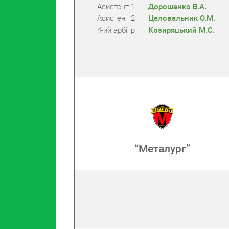
Асистент 1
Дорошенко В.А.
Асистент 2
Целовальник О.М.
4-ий арбітр
Козиряцький М.С.
“Металург”