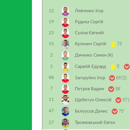
12
Левченко Ігор
19
Рудика Сергій
23
Сухіна Євгеній
73’
55
Кулинич Сергій
2
Дяченко Семен (К)
5’
5
Сарапій Едуард
65’(2)
88
Загоруйко Ігор
58’
7
Петров Вадим
57’(
11
Щебетун Олексій
75’
47
Бєлоусов Денис
27
Трояновський Євген