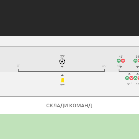
23’
46’
54
51’
55
22’
СКЛАДИ КОМАНД