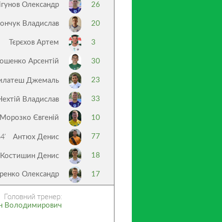
гунов Олександр
26
ончук Владислав
20
Тєрєхов Артем
3
ошенко Арсентій
30
23
илатеш Джемаль
33
Нехтій Владислав
Морозко Євгеній
10
4’
77
Антюх Денис
18
Костишин Денис
ренко Олександр
17
Головний тренер:
н Володимирович