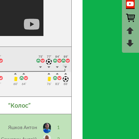
’
75’
77’
84’
89’
’
60’
64’
76’
83’
88’
“Колос”
Яшков Антон
1