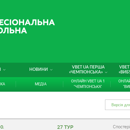
VBET UA ПЕРША
VBET
И
НОВИНИ
«ЧЕМПІОНСЬКА»
«ВИБ
ОНЛАЙН VBET UA 1
ОНЛАЙ
ИКА
МЕДІА
"ЧЕМПІОНСЬКА"
"ВИ
27 ТУР
Cпостері
О.