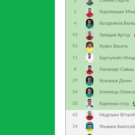
3
Сімінін Сергій
5
Горопевшек Міха
4
Болденков Вале
43
Западня Артур
95
Курко Василь
11
Бартуловіч Мла
8
Хагназарі Сіава
29
Кожанов Денис
34
Климець Олекса
20
Карпенко Ігор
42
Неділько Віталі
14
Ульянов Анатол