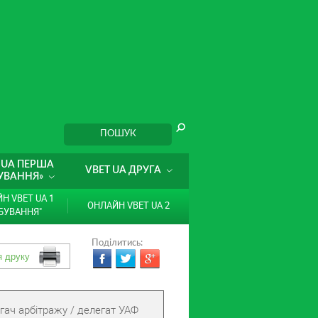
 UA ПЕРША
VBET UA ДРУГА
УВАННЯ»
Н VBET UA 1
ОНЛАЙН VBET UA 2
БУВАННЯ"
Поділитись:
гач арбітражу / делегат УАФ