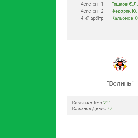
Асистент 1
Гашков Є.Л.
Асистент 2
Федорак Ю.
4-ий арбітр
Кальонов О.
“Волинь”
Карпенко Ігор
23’
Кожанов Денис
77’