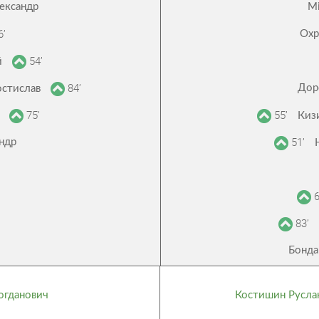
ександр
Мі
6’
Охр
54’
й
84’
Дор
остислав
75’
55’
о
Киз
51’
ндр
6
83’
Бонда
огданович
Костишин Русла