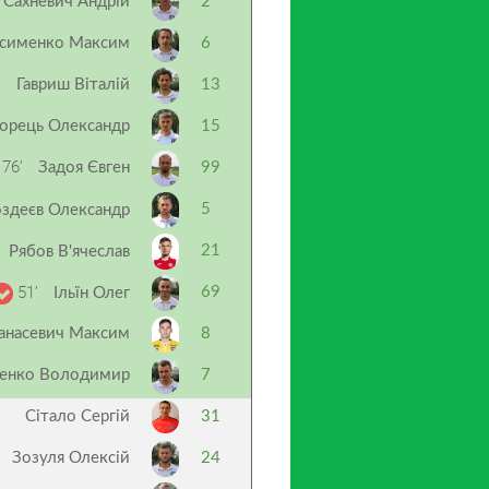
Сахневич Андрій
2
сименко Максим
6
Гавриш Віталій
13
орець Олександр
15
76’
Задоя Євген
99
5
здеєв Олександр
21
Рябов В'ячеслав
51’
69
Ільїн Олег
анасевич Максим
8
енко Володимир
7
Сітало Сергій
31
Зозуля Олексій
24