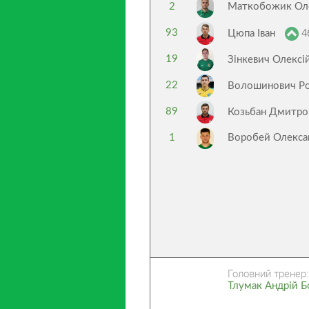
2
Маткобожик Ол
4
93
Цюпа Іван
19
Зінкевич Олексі
22
Волошинович Р
89
Козьбан Дмитр
1
Воробей Олекса
Головний тренер:
Тлумак Андрій Б