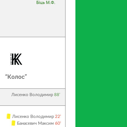
Біць М.Ф.
“Колос”
Лисенко Володимир
88’
Лисенко Володимир
22’
Банасевич Максим
60’