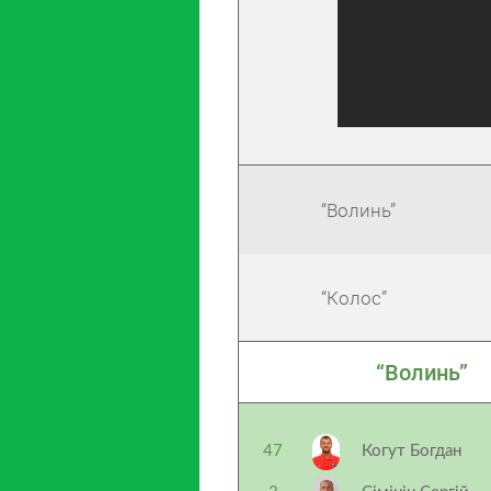
“Волинь”
“Колос”
“Волинь”
47
Когут Богдан