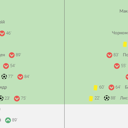
Мак
рій
46’
Чорном
89’
83’
ден
По
54’
55’
ш
77’
84’
60’
64’
ндр
Б
22’
88’
23’
75’
Лис
й
89’
ій