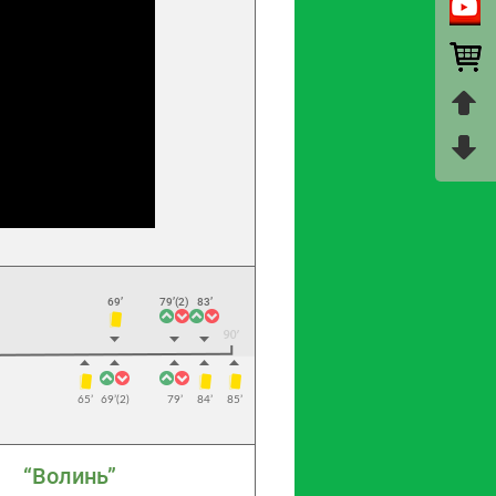
69’
79’(2)
83’
65’
69’(2)
79’
84’
85’
“Волинь”