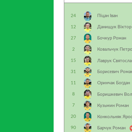
24
Піцан Іван
12
Данищук Віктор
27
Бочкур Роман
2
Ковальчук Петр
15
Лаврук Святосл
31
Борисевич Рома
11
Оринчак Богдан
8
Боришкевич Во
7
Кузьмин Роман
20
Конкольняк Яро
90
Барчук Роман