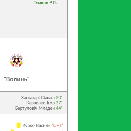
Гамаль Р.Л.
“Волинь”
Хагназарі Сіаваш
20’
Карпенко Ігор
37’
Бартуловіч Младен
44’
Курко Василь
45+1’