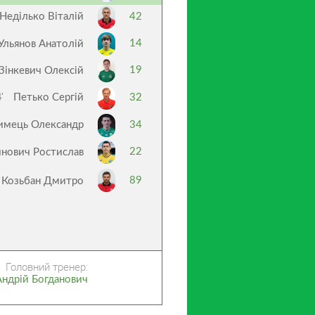
Неділько Віталій
42
14
Ульянов Анатолій
19
Зінкевич Олексій
’
Петько Сергій
32
имець Олександр
34
22
нович Ростислав
89
Козьбан Дмитро
Головний тренер:
Андрій Богданович