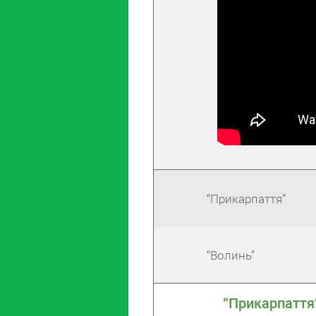
“Прикарпаття”
“Волинь”
“Прикарпаття