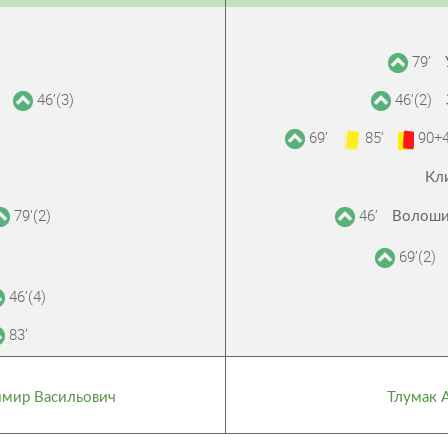
79’
46’(3)
46’(2)
а
69’
85’
90+4
Кл
79’(2)
46’
Волоши
69’(2)
46’(4)
83’
мир Васильович
Тлумак 