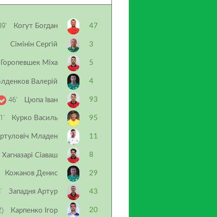
9’
Когут Богдан
47
Сімінін Сергій
3
Горопевшек Міха
5
4
лденков Валерій
46’
93
Цюпа Іван
1’
Курко Василь
95
ртуловіч Младен
11
8
Хагназарі Сіаваш
Кожанов Денис
29
’
Западня Артур
43
2)
20
Карпенко Ігор