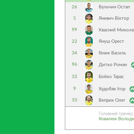
26
Вульчин Остап
5
Яневич Віктор
99
Квасний Микол
22
Януш Орест
34
Геник Василь
96
Дитко Роман
33
Бойко Тарас
9
Худобяк Ігор
10
Веприк Олег
Головний тренер:
Ковалюк Володи