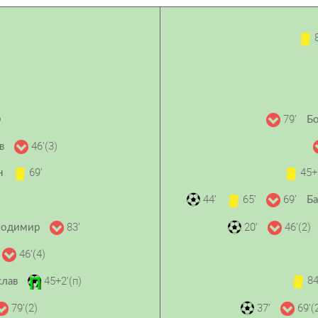
8
79’
о
Бо
46’(3)
ав
69’
45+
н
44’
65’
69’
Ба
83’
20’
46’(2)
лодимир
46’(4)
84
45+2’(п)
слав
79’(2)
37’
69’(