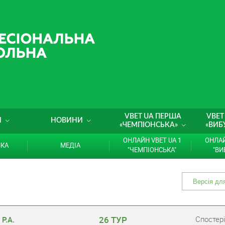
VBET UA ПЕРША
VBET
И
НОВИНИ
«ЧЕМПІОНСЬКА»
«ВИБ
ОНЛАЙН VBET UA 1
ОНЛАЙ
ИКА
МЕДІА
"ЧЕМПІОНСЬКА"
"ВИ
26 ТУР
Cпостері
Р.А.