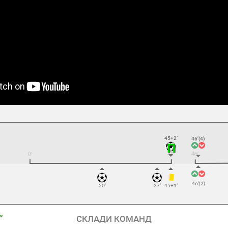
45+2’
46’(4)
46’(2)
20’
37’
45+1’
”
СКЛАДИ КОМАНД