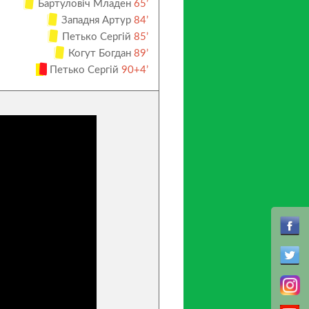
Бартуловіч Младен
65’
Западня Артур
84’
Петько Сергій
85’
Когут Богдан
89’
Петько Сергій
90+4’