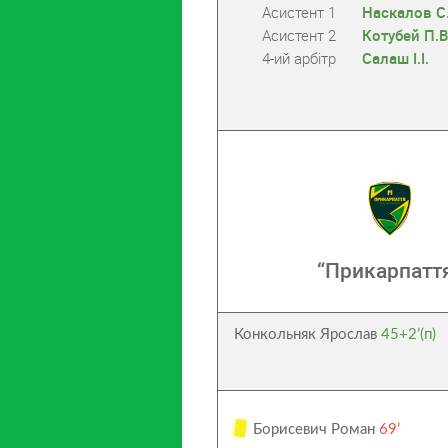
Асистент 1
Наскалов С.
Асистент 2
Котубей П.В
4-ий арбітр
Салаш І.І.
“Прикарпатт
Конкольняк Ярослав
45+2’(п)
Борисевич Роман
69’