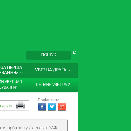
 UA ПЕРША
VBET UA ДРУГА
УВАННЯ»
Н VBET UA 1
ОНЛАЙН VBET UA 2
БУВАННЯ"
Поділитись:
гач арбітражу / делегат УАФ