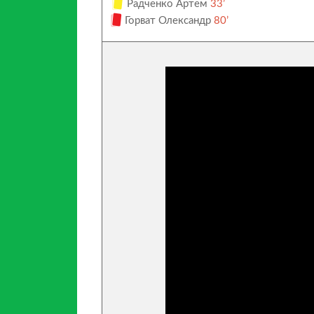
Радченко Артем
33’
Горват Олександр
80’