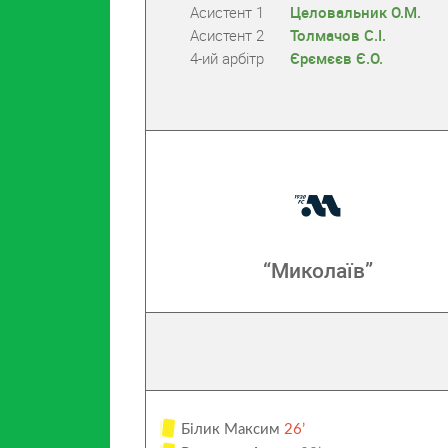
Асистент 1
Целовальник О.М.
Асистент 2
Толмачов С.І.
4-ий арбітр
Єрємєєв Є.О.
“Миколаїв”
Білик Максим
26’