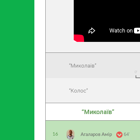
“Миколаїв”
“Колос”
“Миколаїв”
64’
16
Агаларов Амір