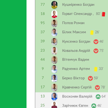
77
Кушніренко Богдан
80’
18
Горват Олександр
,
95
Попов Роман
26’
37
Білик Максим
46’
39
Куксенко Богдан
75’
23
Ковальов Андрій
44
Вітенчук Вадим
33’
9
Радченко Артем
59’
7
Берко Віктор
78’
17
Кравченко Сергій
64’
13
Восконян Валерій
46’
25
Зарічнюк Євген