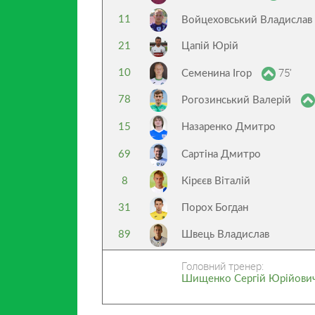
11
Войцеховський Владислав
21
Цапій Юрій
75’
10
Семенина Ігор
78
Рогозинський Валерій
15
Назаренко Дмитро
69
Сартіна Дмитро
8
Кірєєв Віталій
31
Порох Богдан
89
Швець Владислав
Головний тренер:
Шищенко Сергій Юрійови