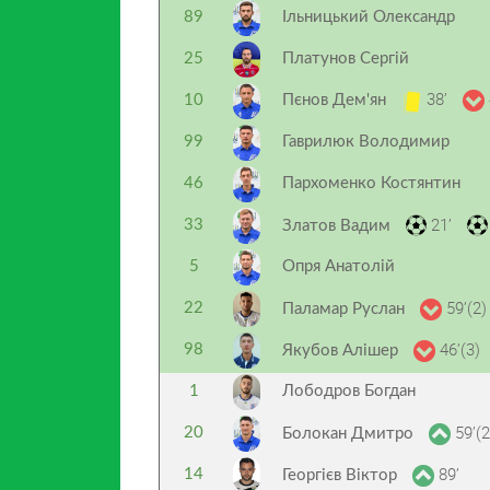
89
Ільницький Олександр
25
Платунов Сергій
38’
10
Пєнов Дем'ян
99
Гаврилюк Володимир
46
Пархоменко Костянтин
21’
33
Златов Вадим
5
Опря Анатолій
59’(2)
22
Паламар Руслан
46’(3)
98
Якубов Алішер
1
Лободров Богдан
59’(2
20
Болокан Дмитро
89’
14
Георгієв Віктор