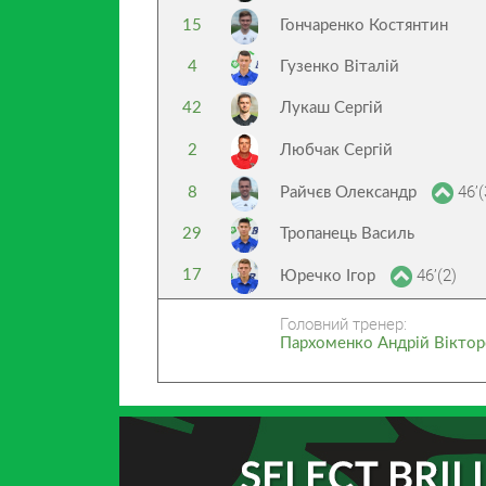
15
Гончаренко Костянтин
4
Гузенко Віталій
42
Лукаш Сергій
2
Любчак Сергій
46’(
8
Райчєв Олександр
29
Тропанець Василь
46’(2)
17
Юречко Ігор
Головний тренер:
Пархоменко Андрій Вікто