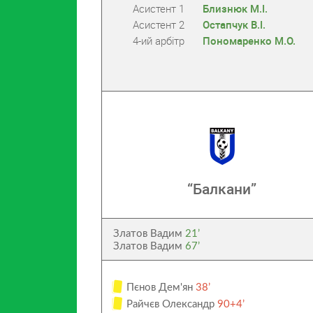
Асистент 1
Близнюк М.І.
Асистент 2
Остапчук В.І.
4-ий арбітр
Пономаренко М.О.
“Балкани”
Златов Вадим
21’
Златов Вадим
67’
Пєнов Дем'ян
38’
Райчєв Олександр
90+4’