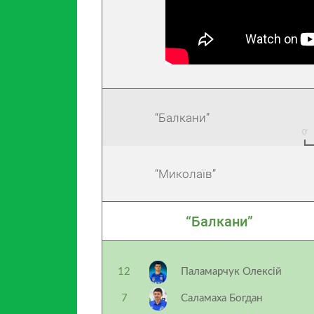
“Балкани”
“Миколаїв”
“Балкани”
12
Паламарчук Олексій
7
Саламаха Богдан