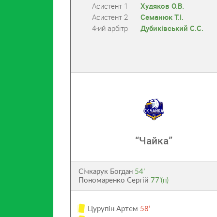
Асистент 1
Худяков О.В.
Асистент 2
Семанюк Т.І.
4-ий арбітр
Дубиківський С.С.
“Чайка”
Січкарук Богдан
54’
Пономаренко Сергій
77’(п)
Цурупін Артем
58’