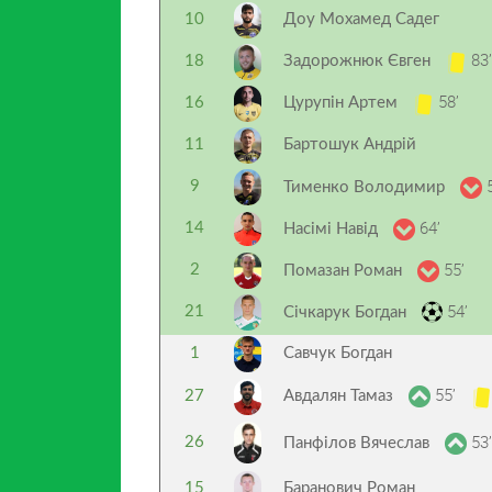
10
Доу Мохамед Садег
83’
18
Задорожнюк Євген
58’
16
Цурупін Артем
11
Бартошук Андрій
5
9
Тименко Володимир
64’
14
Насімі Навід
55’
2
Помазан Роман
54’
21
Січкарук Богдан
1
Савчук Богдан
55’
27
Авдалян Тамаз
53’
26
Панфілов Вячеслав
15
Баранович Роман