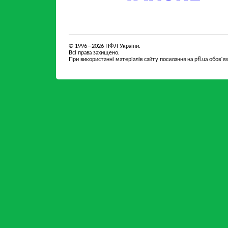
партнер
партнер
© 1996—2026 ПФЛ України.
Всі права захищено.
При використанні матеріалів сайту посилання на pfl.ua обов`я