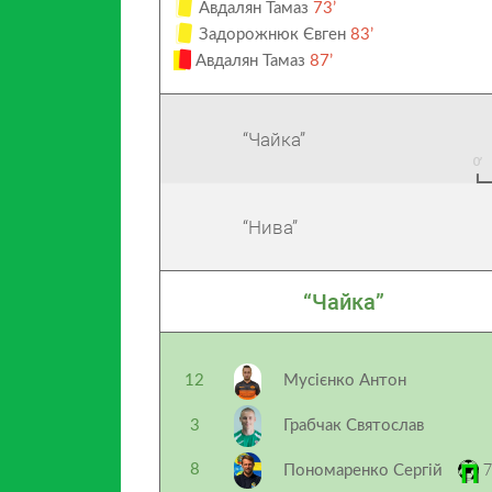
Авдалян Тамаз
73’
Задорожнюк Євген
83’
Авдалян Тамаз
87’
“Чайка”
“Нива”
“Чайка”
12
Мусієнко Антон
3
Грабчак Святослав
7
8
Пономаренко Сергій