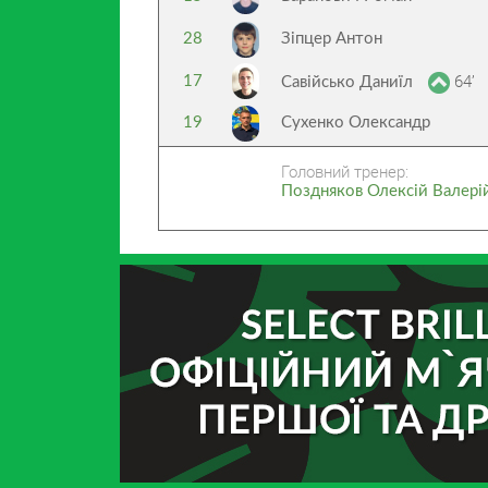
28
Зіпцер Антон
64’
17
Савійсько Даниїл
19
Сухенко Олександр
Головний тренер:
Поздняков Олексій Валері