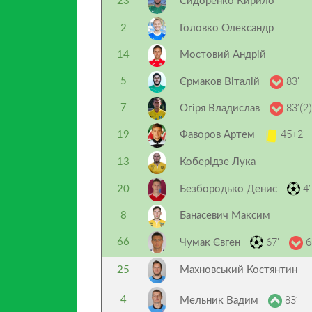
23
Сидоренко Кирило
2
Головко Олександр
14
Мостовий Андрій
83’
5
Єрмаков Віталій
83’(2)
7
Огіря Владислав
45+2’
19
Фаворов Артем
13
Коберідзе Лука
4’
20
Безбородько Денис
8
Банасевич Максим
67’
6
66
Чумак Євген
25
Махновський Костянтин
83’
4
Мельник Вадим