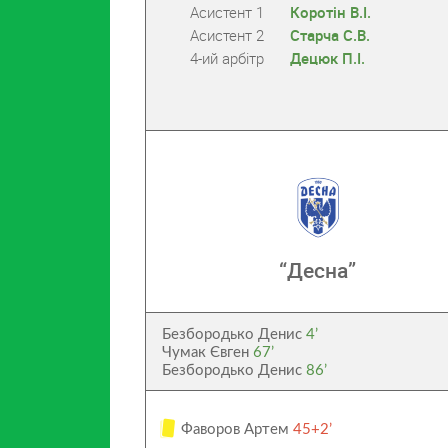
Асистент 1
Коротін В.І.
Асистент 2
Старча С.В.
4-ий арбітр
Децюк П.І.
“Десна”
Безбородько Денис
4’
Чумак Євген
67’
Безбородько Денис
86’
Фаворов Артем
45+2’