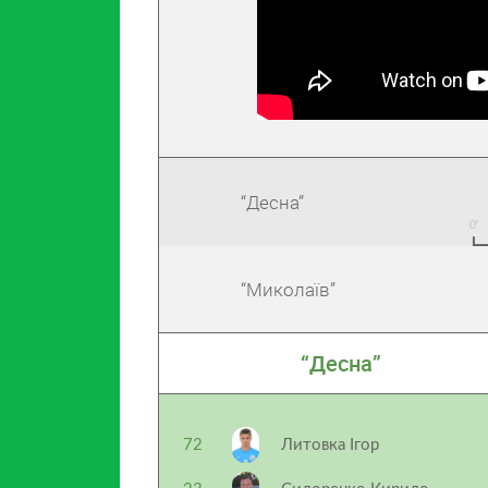
“Десна”
“Миколаїв”
“Десна”
72
Литовка Ігор