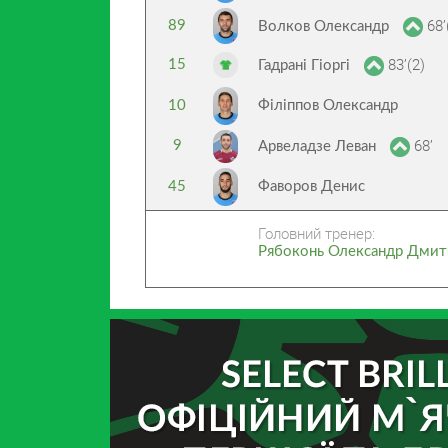
68’
89
Волков Олександр
83’(2)
15
Гадрані Гіоргі
10
Філіппов Олександр
68’
9
Арвеладзе Леван
45
Фаворов Денис
Головний тренер:
Рябоконь Олександр Дмит