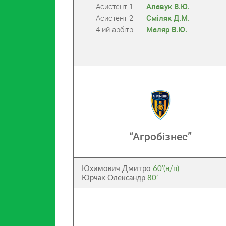
Асистент 1
Алавук В.Ю.
Асистент 2
Сміляк Д.М.
4-ий арбітр
Маляр В.Ю.
“Агробізнес”
Юхимович Дмитро
60’(н/п)
Юрчак Олександр
80’