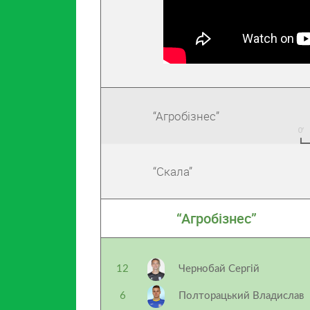
“Агробізнес”
“Скала”
“Агробізнес”
12
Чернобай Сергій
6
Полторацький Владислав