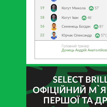
57’
19
Когут Микола
46’
18
Когут Іван
81’
16
Семенець Богдан
57’(
22
Юрчак Олександр
Головний тренер:
Донець Андрій Анатолійо