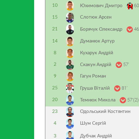
60
10
Юхимович Дмитро
15
Слотюк Арсен
46
21
Борячук Олександр
14
Думанюк Артур
8
Кухарук Андрій
57’
2
Скакун Андрій
9
Гагун Роман
81’
25
Груша Віталій
57’(2)
20
Темнюк Микола
23
Одольський Костянтин
4
Шум Сергій
3
Дубчак Андрій