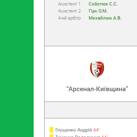
Асистент 1
Соботюк С.С.
Асистент 2
Гірс О.М.
4-ий арбітр
Михайлюк А.В.
“Арсенал-Київщина”
Глущенко Андрій
64’