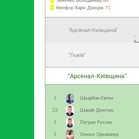
Тименко Володимир
66’
Кемфор Харіс Джорж
71’
“Арсенал-Київщина”
“Львів”
“Арсенал-Київщина”
1
Шкарбан Євген
23
Шарай Дмитро
5
Патрик Руслан
3
Омоко Оровіанор