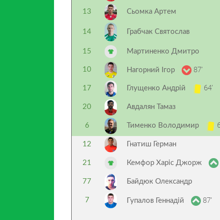
13
Сьомка Артем
14
Грабчак Святослав
15
Мартиненко Дмитро
87’
10
Нагорний Ігор
64’
17
Глущенко Андрій
20
Авдалян Тамаз
6
6
Тименко Володимир
12
Гнатиш Герман
21
Кемфор Харіс Джорж
77
Байдюк Олександр
87’
7
Гупалов Геннадій