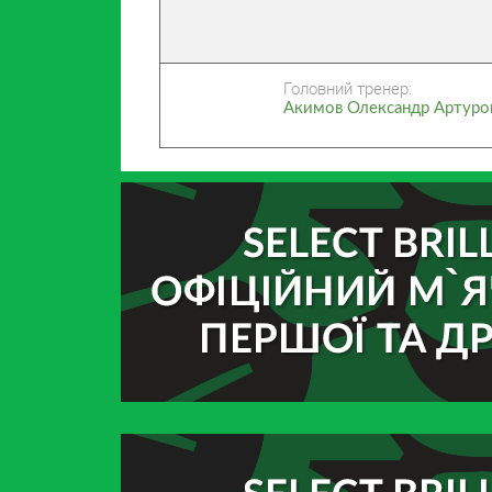
Головний тренер:
Акимов Олександр Артуро