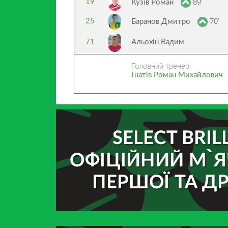
89’
19
Кузів Роман
70’
25
Баранов Дмитро
71
Альохін Вадим
Головний тренер:
Гнатів Роман Михайлович