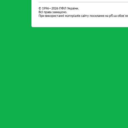
© 1996—2026 ПФЛ України.
Всі права захищено.
При використанні матеріалів сайту посилання на pfl.ua обов`я