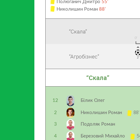
Полюганич Дмитро
55’
Николишин Роман
88’
“Скала”
“Агробізнес”
2’
“Скала”
12
Білик Олег
88’
2
Николишин Роман
3
Подоляк Роман
5
4
Березовий Михайло