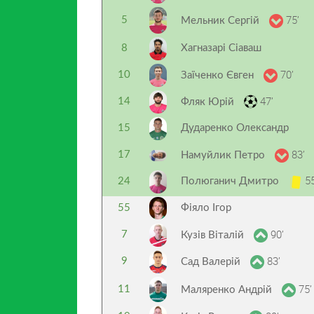
75’
5
Мельник Сергій
8
Хагназарі Сіаваш
70’
10
Заїченко Євген
47’
14
Фляк Юрій
15
Дударенко Олександр
83’
17
Намуйлик Петро
55
24
Полюганич Дмитро
55
Фіяло Ігор
90’
7
Кузів Віталій
83’
9
Сад Валерій
75’
11
Маляренко Андрій