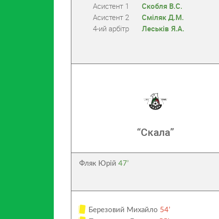
Асистент 1
Скобля В.С.
Асистент 2
Сміляк Д.М.
4-ий арбітр
Леськів Я.А.
“Скала”
Фляк Юрій
47’
Березовий Михайло
54’