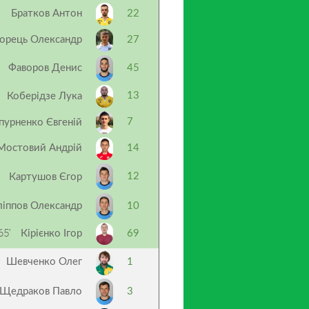
Братков Антон
22
орець Олександр
27
Фаворов Денис
45
13
Коберідзе Лука
7
пурненко Євгеній
Мостовий Андрій
14
12
Картушов Єгор
ліппов Олександр
10
65’
Кірієнко Ігор
69
Шевченко Олег
1
Щедраков Павло
3