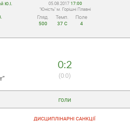
05.08.2017
17:00
й Ю.І.
"Юність" м. Горішні Плавні
Гляд.
Темп.
Поле
.
500
37 С
4
0:2
(0:0)
т”
ГОЛИ
ДИСЦИПЛІНАРНІ САНКЦІЇ