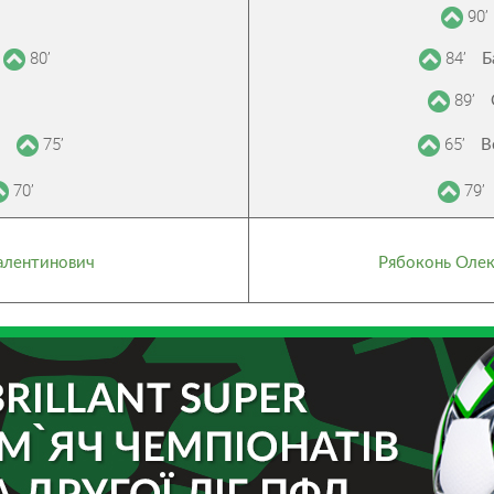
90’
80’
84’
Б
89’
75’
65’
й
В
70’
79’
алентинович
Рябоконь Оле