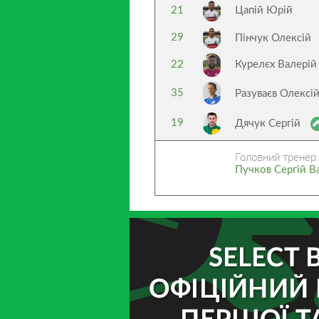
21
Цапій Юрій
29
Пінчук Олексій
22
Курелєх Валерій
35
Разуваєв Олексі
19
Дячук Сергій
Головний тренер:
Пучков Сергій В