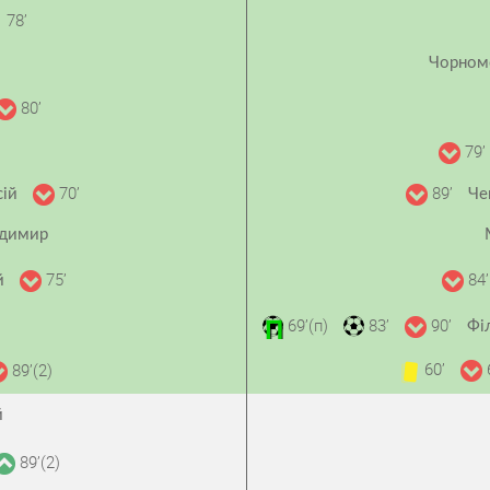
78’
Чорном
80’
79’
70’
89’
сій
Че
одимир
75’
84’
ій
69’(п)
83’
90’
Фі
60’
89’(2)
й
89’(2)