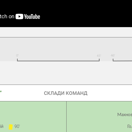
”
СКЛАДИ КОМАНД
Махнов
90’
ній
Го