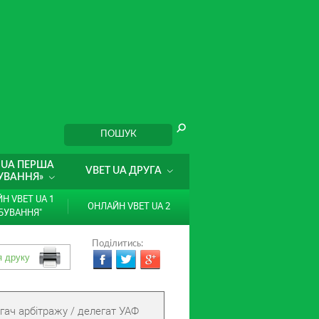
 UA ПЕРША
VBET UA ДРУГА
УВАННЯ»
Н VBET UA 1
ОНЛАЙН VBET UA 2
БУВАННЯ"
Поділитись:
гач арбітражу / делегат УАФ