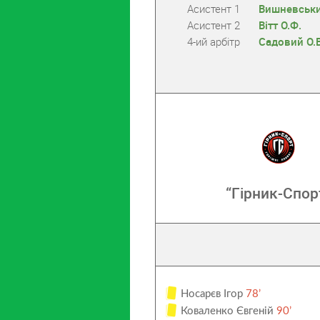
Асистент 1
Вишневськи
Асистент 2
Вітт О.Ф.
4-ий арбітр
Садовий О.В
“Гірник-Спор
Носарєв Ігор
78’
Коваленко Євгеній
90’