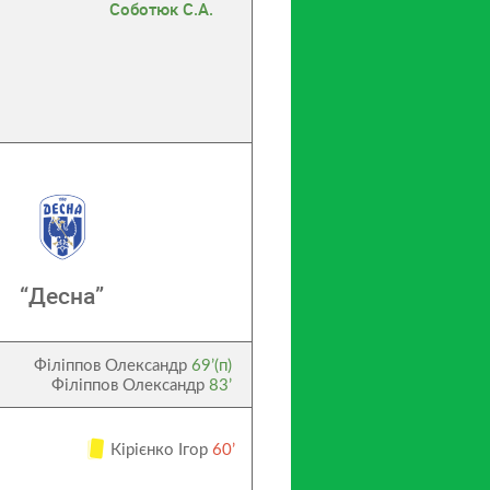
Соботюк С.А.
“Десна”
Філіппов Олександр
69’(п)
Філіппов Олександр
83’
Кірієнко Ігор
60’