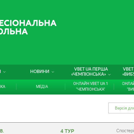
VBET UA ПЕРША
VBET
И
НОВИНИ
«ЧЕМПІОНСЬКА»
«ВИБ
ОНЛАЙН VBET UA 1
ОНЛАЙ
ИКА
МЕДІА
"ЧЕМПІОНСЬКА"
"ВИ
4 ТУР
Cпостері
В.