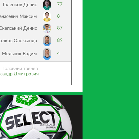
77
Галенков Денис
8
анасевич Максим
87
Скепський Денис
89
олков Олександр
4
Мельник Вадим
Головний тренер:
ксандр Дмитрович