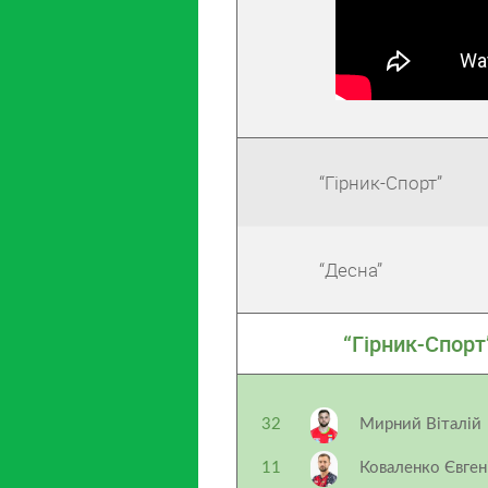
“Гірник-Спорт”
“Десна”
“Гірник-Спорт
32
Мирний Віталій
11
Коваленко Євге