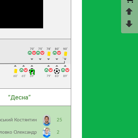
70’
75’
78’
80’
90’
60’
65’
69’
79’
83’
89’
“Десна”
ський Костянтин
25
ловко Олександр
2