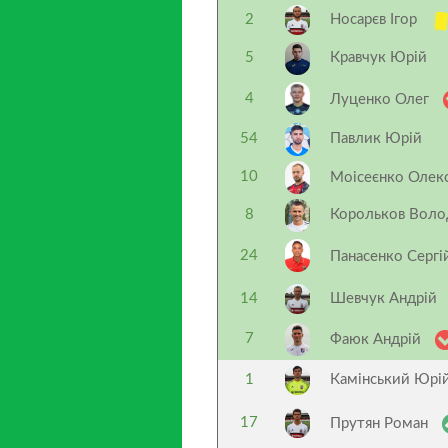
2
Носарєв Ігор
5
Кравчук Юрій
4
Луценко Олег
54
Павлик Юрій
10
Моісеєнко Олек
8
Корольков Вол
24
Панасенко Серг
14
Шевчук Андрій
7
Фаюк Андрій
1
Камінський Юрі
17
Прутян Роман