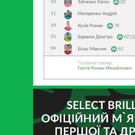
82’
10
Заїченко Євген
11
Маляренко Андрій
76’
19
Кузів Роман
62’(2
25
Баранов Дмитро
63’
99
Білас Максим
Головний тренер:
Гнатів Роман Михайлович