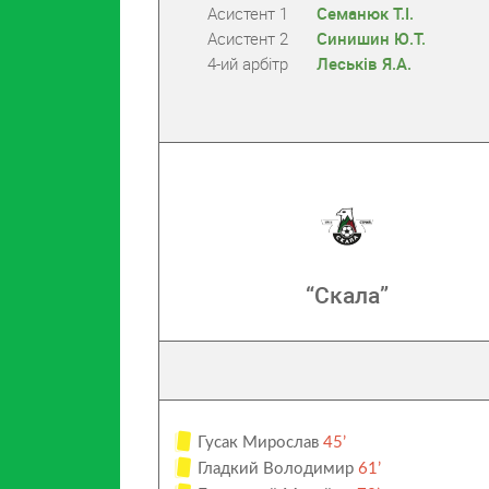
Асистент 1
Семанюк Т.І.
Асистент 2
Синишин Ю.Т.
4-ий арбітр
Леськів Я.А.
“Скала”
Гусак Мирослав
45’
Гладкий Володимир
61’