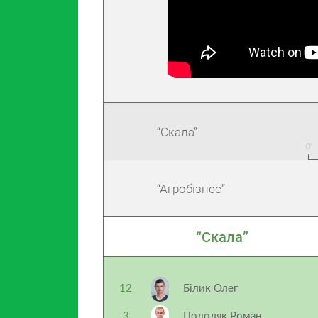
“Скала”
“Агробізнес”
“Скала”
12
Білик Олег
3
Подоляк Роман