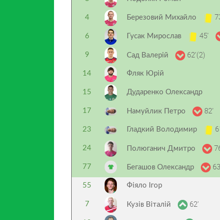
7
4
Березовий Михайло
45’
6
Гусак Мирослав
62’(2)
9
Сад Валерій
14
Фляк Юрій
15
Дударенко Олександр
82’
17
Намуйлик Петро
6
23
Гладкий Володимир
76
24
Полюганич Дмитро
63
77
Бегашов Олександр
55
Фіяло Ігор
62’
7
Кузів Віталій