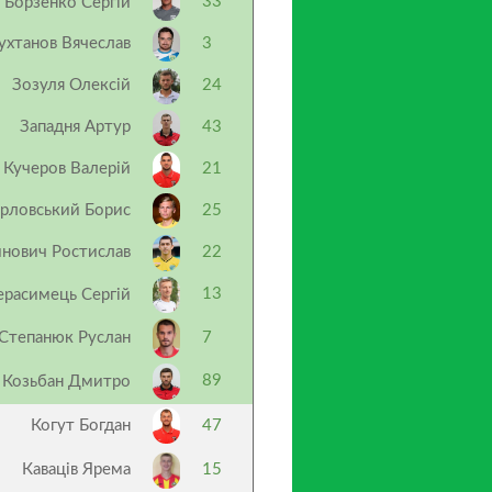
33
Борзенко Сергій
ухтанов Вячеслав
3
Зозуля Олексій
24
Западня Артур
43
Кучеров Валерій
21
рловський Борис
25
нович Ростислав
22
13
ерасимець Сергій
Степанюк Руслан
7
89
Козьбан Дмитро
Когут Богдан
47
Каваців Ярема
15