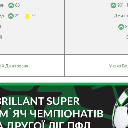
68’
90’
дан
22’
77’
вид
Дмитр
8
м
ій
гій Дмитрович
Мазяр Во