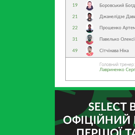
19
Боровський Бог
21
Джанелідзе Да
22
Прошенко Арте
31
Павелько Олекс
49
Сітчінава Ніка
Головний тренер:
Лавриненко Сер