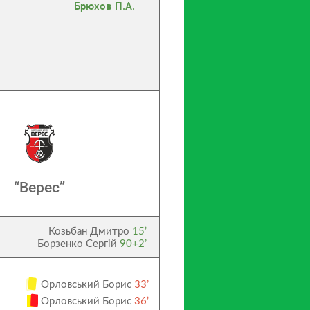
Брюхов П.А.
“Верес”
Козьбан Дмитро
15’
Борзенко Сергій
90+2’
Орловський Борис
33’
Орловський Борис
36’