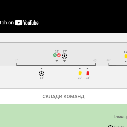
22’
27’
52
15’
33’
36’
СКЛАДИ КОМАНД
Ільющ