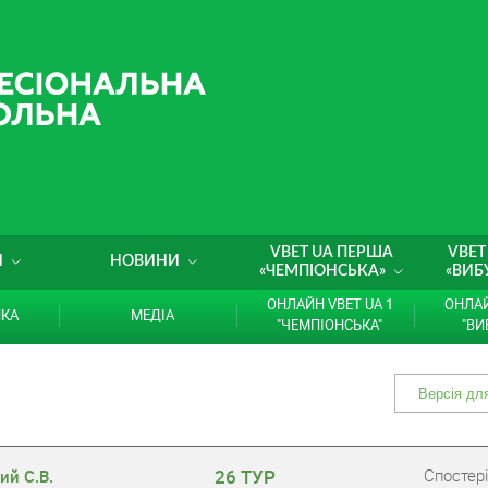
VBET UA ПЕРША
VBET
И
НОВИНИ
«ЧЕМПІОНСЬКА»
«ВИБ
ОНЛАЙН VBET UA 1
ОНЛАЙ
ИКА
МЕДІА
"ЧЕМПІОНСЬКА"
"ВИ
26 ТУР
Cпостері
ий С.В.