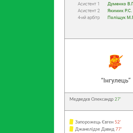
Асистент 1
Думенко В.
Асистент 2
Якимик Р.С.
4-ий арбітр
Поліщук М.
“Інгулець”
Медведєв Олександр
27’
Запорожець Євген
52’
Джанелідзе Давид
77’