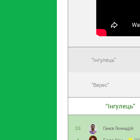
“Інгулець”
“Верес”
“Інгулець”
33
Ганєв Геннадій