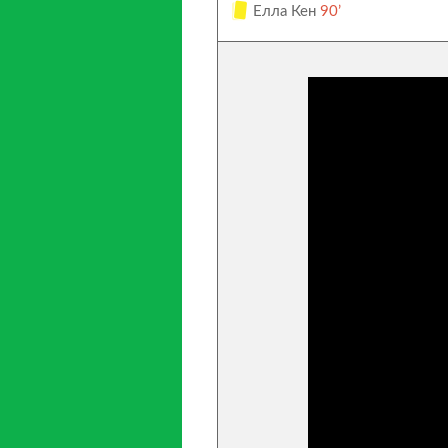
Елла Кен
90’