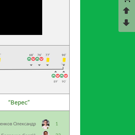
’
68’
76’
77’
90’
89’
90’
“Верес”
енков Олександр
1