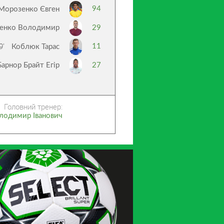
94
Морозенко Євген
енко Володимир
29
9’
11
Коблюк Тарас
Барнор Брайт Егір
27
Головний тренер:
лодимир Іванович