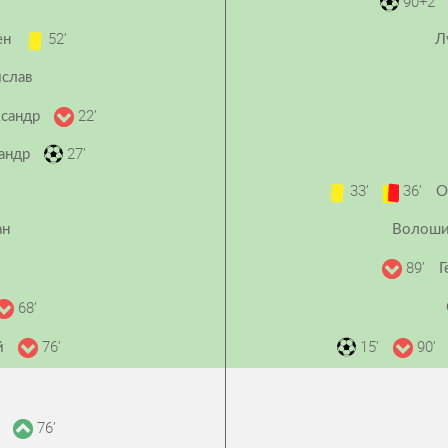
’
90+2’
52’
ен
Л
слав
22’
ксандр
27’
сандр
33’
36’
О
ан
Волоши
89’
Г
68’
76’
15’
90’
ій
76’
й