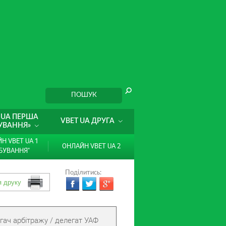
 UA ПЕРША
VBET UA ДРУГА
УВАННЯ»
Н VBET UA 1
ОНЛАЙН VBET UA 2
БУВАННЯ"
Поділитись:
гач арбітражу / делегат УАФ