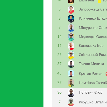
90
4
Елла Кен
5
Запорожець Євг
8
Клименко Влади
9
Мішуренко Оле
14
Медведєв Олек
16
Коцюмака Ігор
25
Світличний Ром
37
Ткачов Микита
45
Кретов Роман
77
Немтінов Євген
30
Попович Єгор
7
Рябушко Віталі