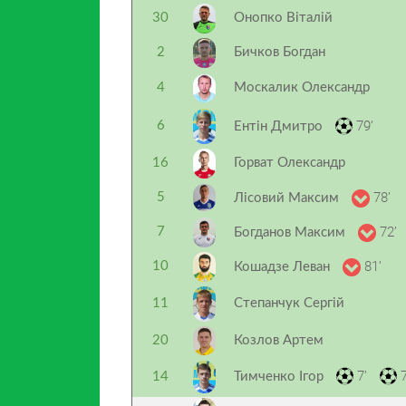
30
Онопко Віталій
2
Бичков Богдан
4
Москалик Олександр
79’
6
Ентін Дмитро
16
Горват Олександр
78’
5
Лісовий Максим
72’
7
Богданов Максим
81’
10
Кошадзе Леван
11
Степанчук Сергій
20
Козлов Артем
7’
7
14
Тимченко Ігор