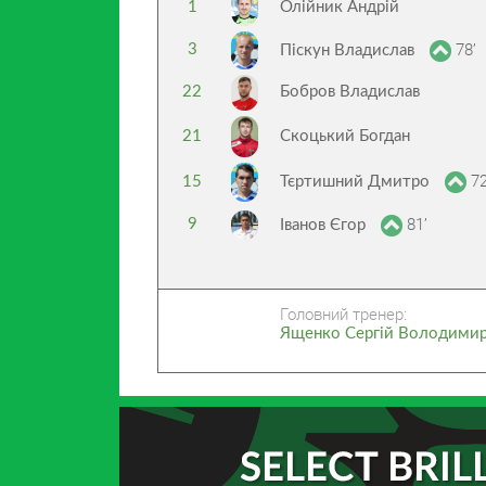
1
Олійник Андрій
78’
3
Піскун Владислав
22
Бобров Владислав
21
Скоцький Богдан
72
15
Тєртишний Дмитро
81’
9
Іванов Єгор
Головний тренер:
Ященко Сергій Володими