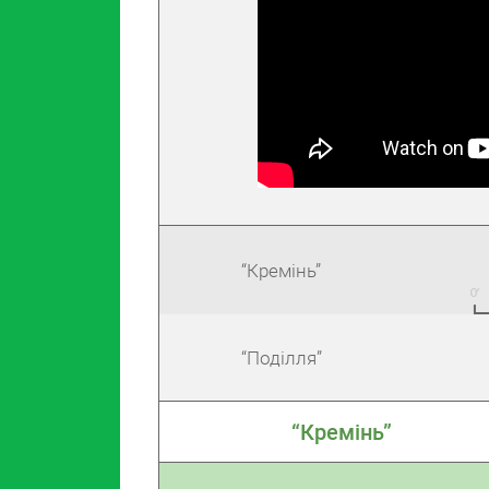
“Кремінь”
“Поділля”
“Кремінь”