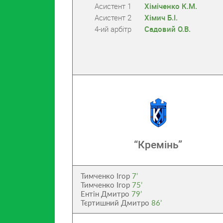
Асистент 1
Хіміченко К.М.
Асистент 2
Хімич Б.І.
4-ий арбітр
Садовий О.В.
“Кремінь”
Тимченко Ігор
7’
Тимченко Ігор
75’
Ентін Дмитро
79’
Тєртишний Дмитро
86’