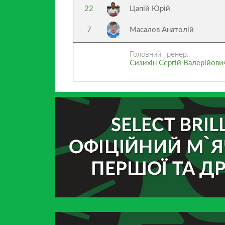
22
Цапій Юрій
7
Масалов Анатолій
Головний тренер:
Сизихін Сергій Валерійови