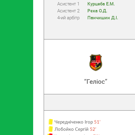
Асистент 1
Курцеба Е.М.
Асистент 2
Рєка О.Д.
4-ий арбітр
Панчишин Д.І.
“Геліос”
Чередніченко Ігор
51’
Лобойко Сергій
52’