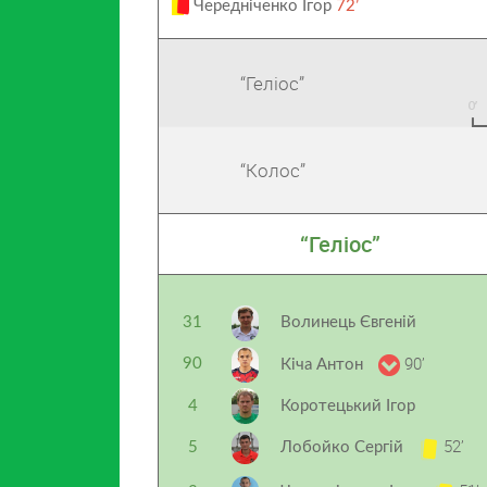
Чередніченко Ігор
72’
“Геліос”
“Колос”
“Геліос”
31
Волинець Євгеній
90’
90
Кіча Антон
4
Коротецький Ігор
52’
5
Лобойко Сергій