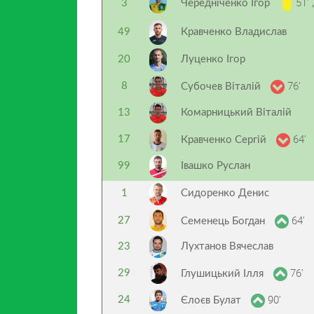
51’
3
Чередніченко Ігор
,
49
Кравченко Владислав
20
Луценко Ігор
76’
8
Субочев Віталій
13
Комарницький Віталій
64’
17
Кравченко Сергій
99
Івашко Руслан
1
Сидоренко Денис
64’
27
Семенець Богдан
23
Лухтанов Вячеслав
76’
29
Глушицький Ілля
90’
24
Єлоєв Булат