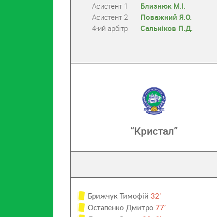
Асистент 1
Близнюк М.І.
Асистент 2
Поважний Я.О.
4-ий арбітр
Сальніков П.Д.
“Кристал”
Брижчук Тимофій
32’
Остапенко Дмитро
77’