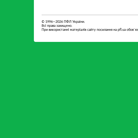
партнер
Fedoriv
© 1996—2026 ПФЛ України.
Всі права захищено.
При використанні матеріалів сайту посилання на pfl.ua обов`я