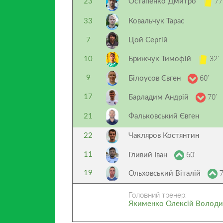
77
23
Остапенко Дмитро
33
Ковальчук Тарас
7
Цой Сергій
32’
10
Брижчук Тимофій
60’
9
Білоусов Євген
70’
17
Барладим Андрій
21
Фальковський Євген
22
Чакляров Костянтин
60’
11
Гливий Іван
7
19
Ольховський Віталій
Головний тренер:
Якименко Олексій Волод