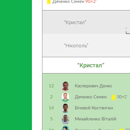
Дяченко Семен
90+2’
“Кристал”
“Нікополь”
“Кристал”
12
Касперович Денис
90+2’
2
Дяченко Семен
14
Бічевой Костянтин
5
Михайленко Віталій