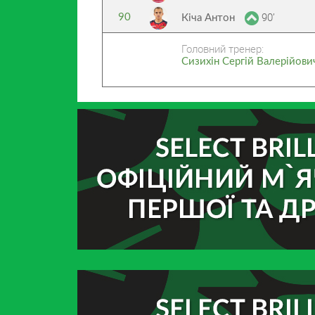
90’
90
Кіча Антон
Головний тренер:
Сизихін Сергій Валерійови