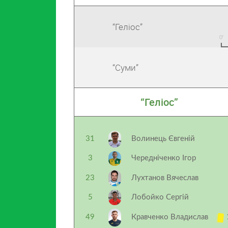
“Геліос”
“Суми”
“Геліос”
31
Волинець Євгеній
3
Чередніченко Ігор
23
Лухтанов Вячеслав
5
Лобойко Сергій
49
Кравченко Владислав