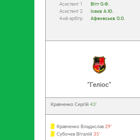
Асистент 1
Вітт О.Ф.
Асистент 2
Ісаєв А.Ю.
4-ий арбітр
Афанасьєв О.О.
“Геліос”
Кравченко Сергій
43’
Кравченко Владислав
29’
Субочев Віталій
35’