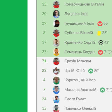
13
Комарницький Віталій
20
Луценко Ігор
90’
29
Глушицький Ілля
35’
8
Субочев Віталій
43’
17
Кравченко Сергій
71’(2
27
Семенець Богдан
71
Єрохін Максим
80’
22
Цапій Юрій
4
Коротецький Ігор
71’(
7
Масалов Анатолій
24
Єлоєв Булат
15
Павелько Олексій