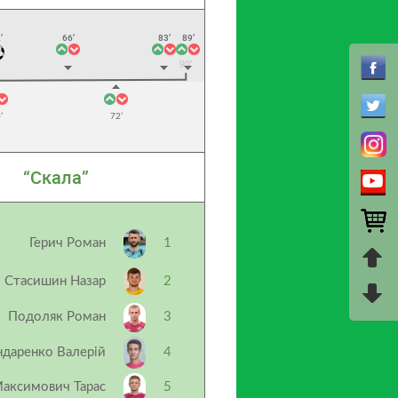
’
66’
83’
89’
’
72’
“Скала”
Герич Роман
1
Стасишин Назар
2
Подоляк Роман
3
ндаренко Валерій
4
аксимович Тарас
5