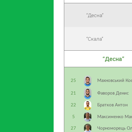
“Десна”
“Скала”
“Десна”
25
Махновський Ко
21
Фаворов Денис
22
Братков Антон
5
Максименко Ма
27
Чорноморець Ол