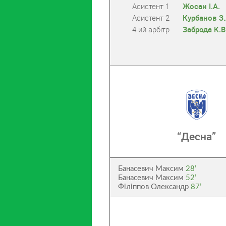
Асистент 1
Жосан І.А.
Асистент 2
Курбанов З.
4-ий арбітр
Заброда К.В
“Десна”
Банасевич Максим
28’
Банасевич Максим
52’
Філіппов Олександр
87’