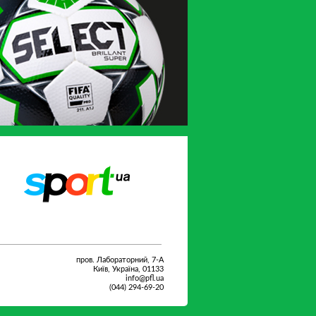
Sport.ua
UA-Футбол
пров. Лабораторний, 7-А
Київ, Україна, 01133
info@pfl.ua
(044) 294-69-20