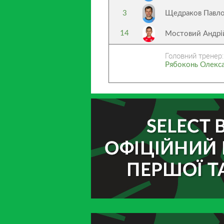
3
Щедраков Павл
14
Мостовий Андр
Головний тренер:
Рябоконь Олекс