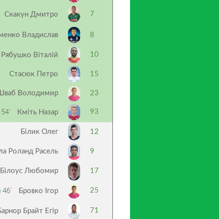
7
Скакун Дмитро
менко Владислав
8
10
Рябушко Віталій
Стасюк Петро
15
Шваб Володимир
23
54’
93
Кміть Назар
Білик Олег
12
ла Роланд Расель
9
Білоус Любомир
17
46’
25
Бровко Ігор
71
Барнор Брайт Егір