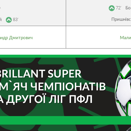
72’
о
Бо
83’
Пришнів
ій
андр Дмитрович
Мали