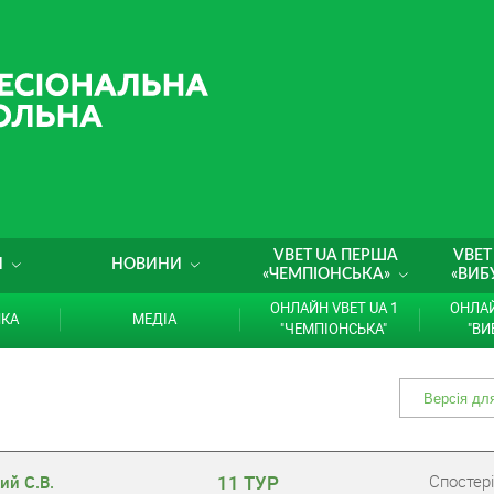
VBET UA ПЕРША
VBET
И
НОВИНИ
«ЧЕМПІОНСЬКА»
«ВИБ
ОНЛАЙН VBET UA 1
ОНЛАЙ
ИКА
МЕДІА
"ЧЕМПІОНСЬКА"
"ВИ
11 ТУР
Cпостері
ий С.В.