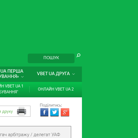
 UA ПЕРША
VBET UA ДРУГА
УВАННЯ»
Н VBET UA 1
ОНЛАЙН VBET UA 2
БУВАННЯ"
Поділитись:
гач арбітражу / делегат УАФ