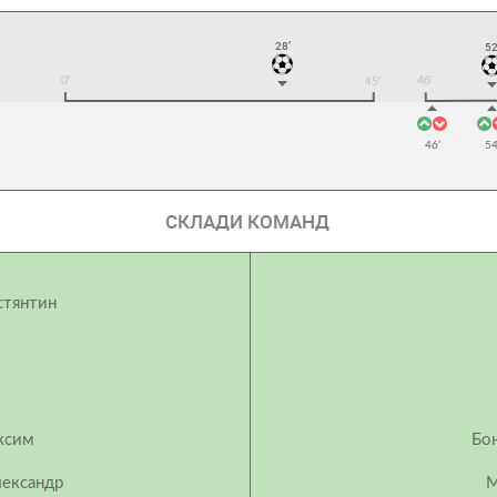
28’
52
46’
54
СКЛАДИ КОМАНД
стянтин
ксим
Бо
ександр
М