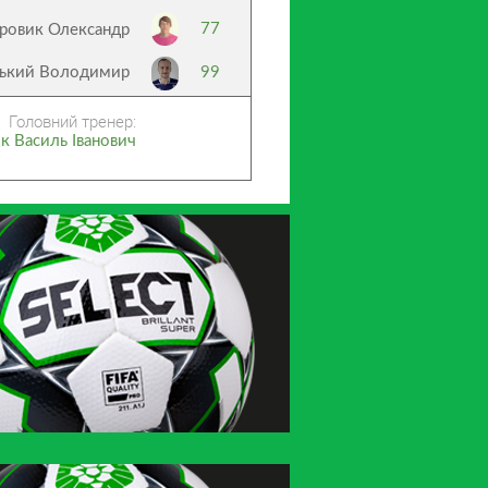
77
ровик Олександр
ський Володимир
99
Головний тренер:
к Василь Іванович