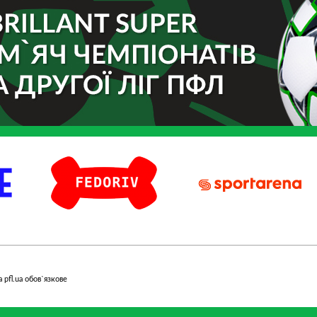
Fedoriv
Sport Arena
 pfl.ua обов`язкове