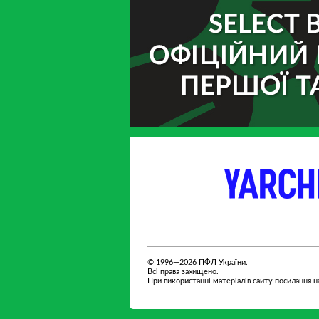
партнер
партнер
© 1996—2026 ПФЛ України.
Всі права захищено.
При використанні матеріалів сайту посилання на