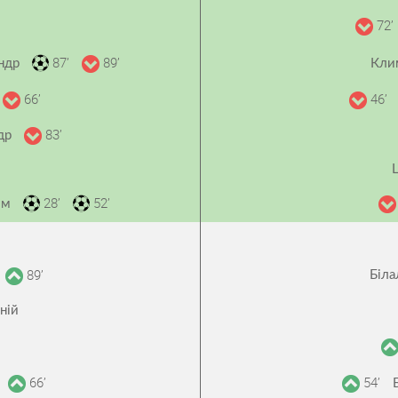
72’
87’
89’
андр
Кли
66’
46’
83’
ндр
28’
52’
им
89’
Біла
ній
66’
54’