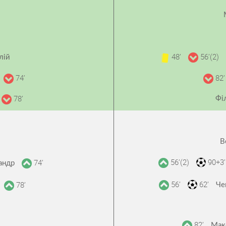
48’
56’(2)
лій
74’
82’
78’
Фі
В
56’(2)
90+3’
74’
андр
56’
62’
78’
Че
82’
Мак