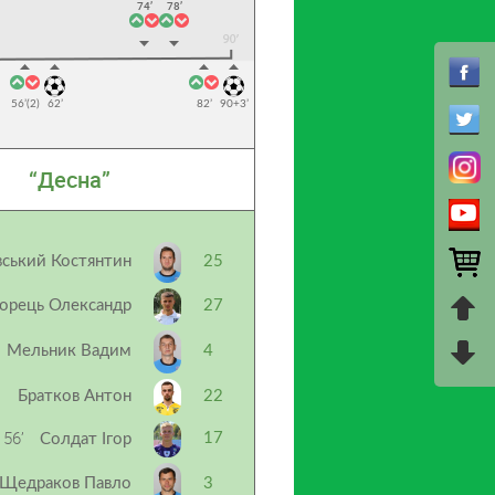
74’
78’
56’(2)
62’
82’
90+3’
“Десна”
ський Костянтин
25
орець Олександр
27
Мельник Вадим
4
Братков Антон
22
56’
17
Солдат Ігор
Щедраков Павло
3