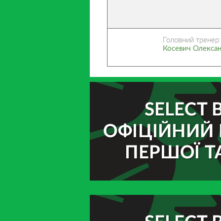
Головний тренер:
Косевич Олекса