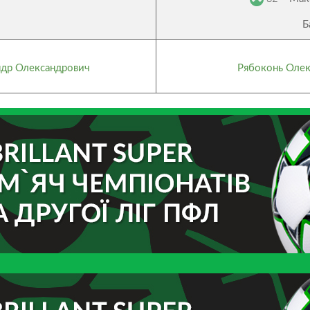
Б
ндр Олександрович
Рябоконь Оле