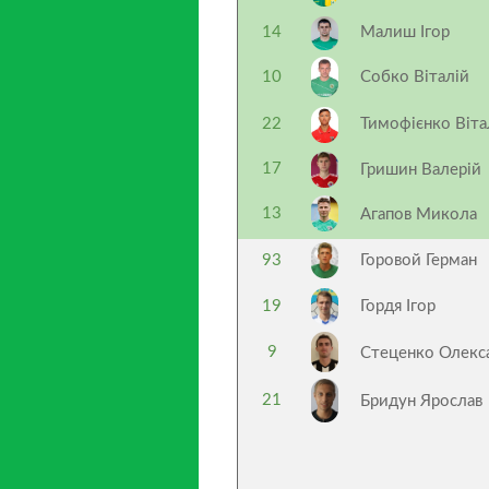
14
Малиш Ігор
10
Собко Віталій
22
Тимофієнко Віта
17
Гришин Валерій
13
Агапов Микола
93
Горовой Герман
19
Гордя Ігор
9
Стеценко Олекс
21
Бридун Ярослав