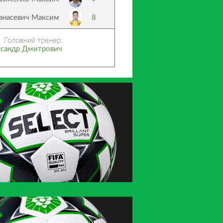
анасевич Максим
8
Головний тренер:
ксандр Дмитрович