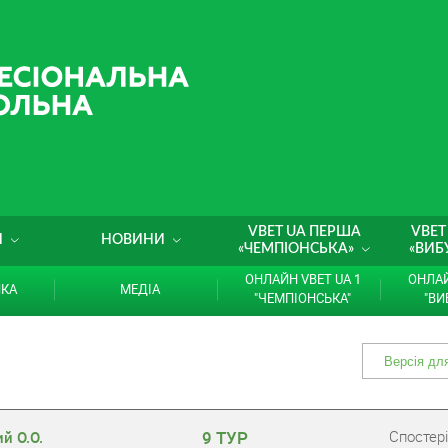
VBET UA ПЕРША
VBET
И
НОВИНИ
«ЧЕМПІОНСЬКА»
«ВИБ
ОНЛАЙН VBET UA 1
ОНЛАЙ
ИКА
МЕДІА
"ЧЕМПІОНСЬКА"
"ВИ
9 ТУР
Cпостері
й О.О.