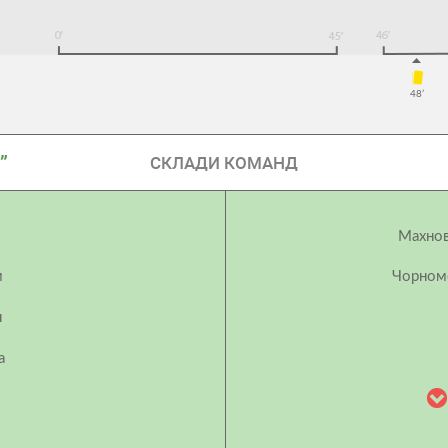
48’
”
СКЛАДИ КОМАНД
Махнов
м
Чорном
н
а