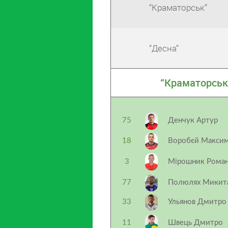
“Краматорськ”
“Десна”
“Краматорськ
75
Денчук Артур
18
Воробєй Макси
3
Мірошник Рома
77
Полюлях Микит
33
Ульянов Дмитро
11
Швець Дмитро