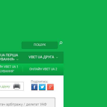
 UA ПЕРША
VBET UA ДРУГА
УВАННЯ»
Н VBET UA 1
ОНЛАЙН VBET UA 2
БУВАННЯ"
Поділитись:
гач арбітражу / делегат УАФ