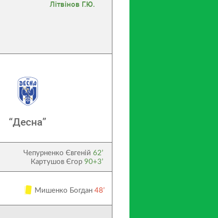
Літвінов Г.Ю.
“Десна”
Чепурненко Євгеній
62’
Картушов Єгор
90+3’
Мишенко Богдан
48’