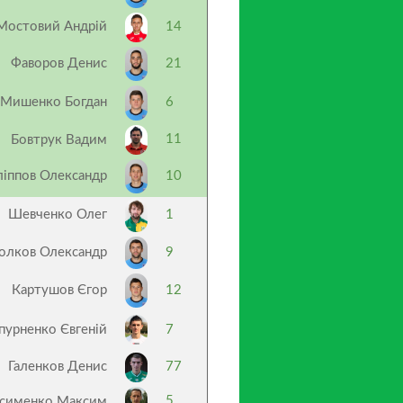
Мостовий Андрій
14
Фаворов Денис
21
Мишенко Богдан
6
11
Бовтрук Вадим
ліппов Олександр
10
Шевченко Олег
1
олков Олександр
9
Картушов Єгор
12
пурненко Євгеній
7
Галенков Денис
77
5
сименко Максим