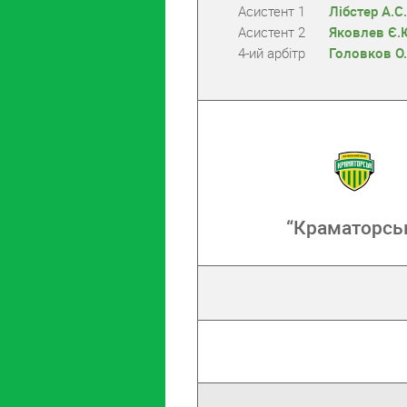
Асистент 1
Лібстер А.С.
Асистент 2
Яковлев Є.
4-ий арбітр
Головков О.
“Краматорсь