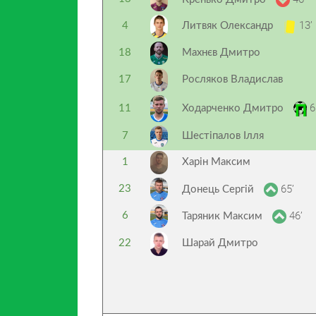
13’
4
Литвяк Олександр
18
Махнєв Дмитро
17
Росляков Владислав
6
11
Ходарченко Дмитро
7
Шестіпалов Ілля
1
Харін Максим
65’
23
Донець Сергій
46’
6
Таряник Максим
22
Шарай Дмитро