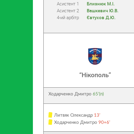
Асистент 1
Близнюк М.І.
Асистент 2
Вашкевич Ю.В.
4-ий арбітр
Євтухов Д.Ю.
“Нікополь”
Ходарченко Дмитро
65’(п)
Литвяк Олександр
13’
Ходарченко Дмитро
90+6’