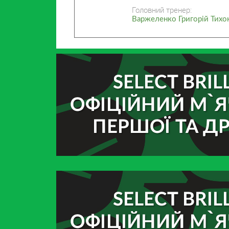
Головний тренер:
Варжеленко Григорій Тихо