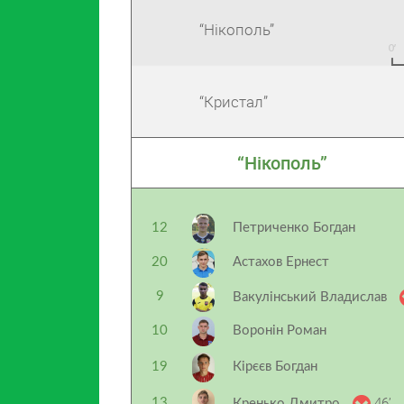
“Нікополь”
“Кристал”
“Нікополь”
12
Петриченко Богдан
20
Астахов Ернест
9
Вакулінський Владислав
10
Воронін Роман
19
Кірєєв Богдан
46’
13
Кренько Дмитро