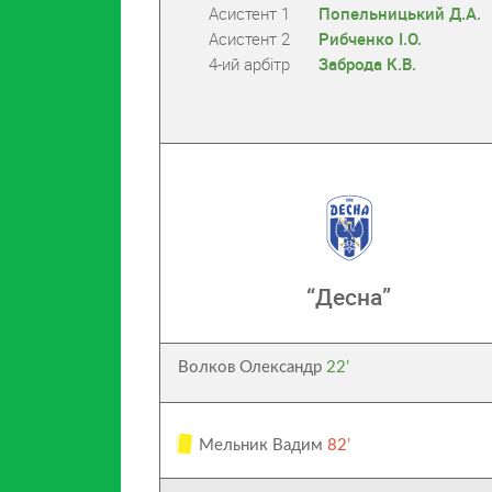
Асистент 1
Попельницький Д.А.
Асистент 2
Рибченко І.О.
4-ий арбітр
Заброда К.В.
“Десна”
Волков Олександр
22’
Мельник Вадим
82’