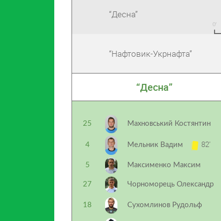
“Десна”
“Нафтовик-Укрнафта”
“Десна”
25
Махновський Костянтин
82’
4
Мельник Вадим
5
Максименко Максим
27
Чорноморець Олександр
18
Сухомлинов Рудольф