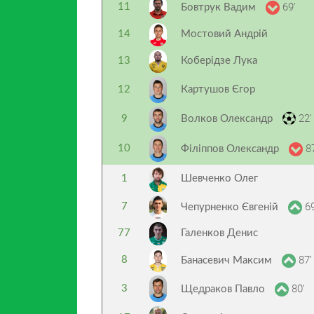
69’
11
Бовтрук Вадим
14
Мостовий Андрій
13
Коберідзе Лука
12
Картушов Єгор
22’
9
Волков Олександр
87
10
Філіппов Олександр
1
Шевченко Олег
69
7
Чепурненко Євгеній
77
Галенков Денис
87’
8
Банасевич Максим
80’
3
Щедраков Павло