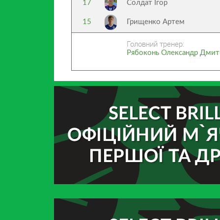
17
Солдат Ігор
15
Грищенко Артем
Головний тренер:
Рябоконь Олександр Дмит