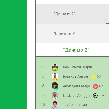
“Динамо-2”
“Іллічівець”
“Динамо-2”
12
Камінський Юрій
60’
5
Братков Антон
62’
6
Акубардія Бадрі
45+2’
7
Ісраілов Ахлідін
13
Трубочкін Іван