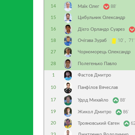
88’
14
Маїк Олег
15
Цибульник Олександр
16
Дієго Орландо Суарез
10’
71
18
Очігава Зураб
,
27
Чорноморець Олександр
28
Полегенько Павло
1
Фастов Дмитро
10
Панфілов Вячеслав
88’
17
Удод Михайло
86’
19
Жикол Дмитро
62
20
Трояновський Євген
23
Дмитренко Володимир