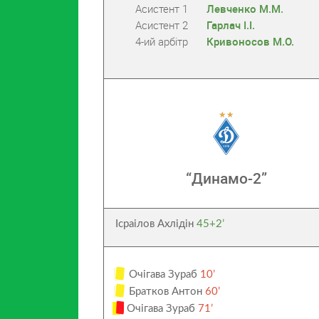
Асистент 1
Левченко М.М.
Асистент 2
Гарлач І.І.
4-ий арбітр
Кривоносов М.О.
“Динамо-2”
Ісраілов Ахлідін
45+2’
Очігава Зураб
10’
Братков Антон
60’
Очігава Зураб
71’