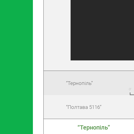
“Тернопіль”
“Полтава 5116”
“Тернопіль”