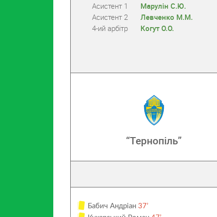
Асистент 1
Марулін С.Ю.
Асистент 2
Левченко М.М.
4-ий арбітр
Когут О.О.
“Тернопіль”
Бабич Андріан
37’