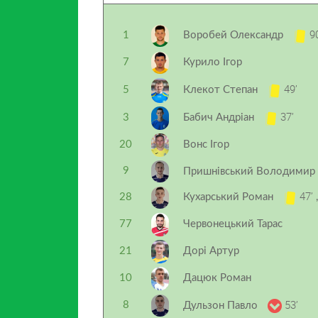
90
1
Воробей Олександр
7
Курило Ігор
49’
5
Клекот Степан
37’
3
Бабич Андріан
20
Вонс Ігор
9
Пришнівський Володимир
47’
28
Кухарський Роман
,
77
Червонецький Тарас
21
Дорі Артур
10
Дацюк Роман
53’
8
Дульзон Павло