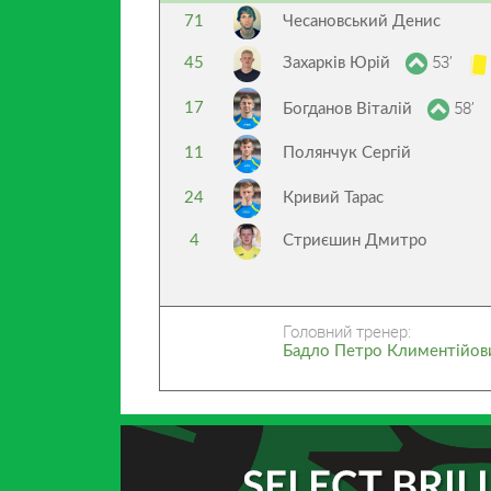
71
Чесановський Денис
53’
45
Захарків Юрій
58’
17
Богданов Віталій
11
Полянчук Сергій
24
Кривий Тарас
4
Стриєшин Дмитро
Головний тренер:
Бадло Петро Климентійов