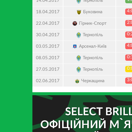
Тернопіль
14.04.2017
4:
Буковина
18.04.2017
2:
Гірник-Спорт
22.04.2017
0:
Тернопіль
30.04.2017
4:
Арсенал-Київ
03.05.2017
0:
Тернопіль
08.05.2017
0:
Тернопіль
27.05.2017
3:
Черкащина
02.06.2017