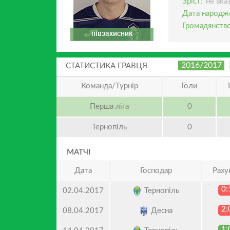
Зріст:
не вка
Дата народж
Громадянство
півзахисник
2016/2017
СТАТИСТИКА ГРАВЦЯ
Команда/Турнір
Голи
Перша ліга
0
Тернопіль
0
МАТЧІ
Дата
Господар
Раху
0:
Тернопіль
02.04.2017
2:
Десна
08.04.2017
1: