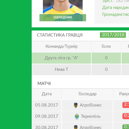
Зріст:
182 с
Дата народж
Громадянство
нападник
2017/2018
СТАТИСТИКА ГРАВЦЯ
Команда/Турнір
Голи
Друга ліга гр. "А"
0
Нива Т
0
МАТЧІ
Дата
Господар
Раху
2:
Агробізнес
05.08.2017
0:
Тернопіль
09.08.2017
0:
Агробізнес
30.08.2017