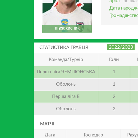
Зріст:
не вка
Дата народж
Громадянство
півзахисник
2022/2023
СТАТИСТИКА ГРАВЦЯ
Команда/Турнір
Голи
Перша ліга ЧЕМПІОНСЬКА
1
Оболонь
1
Перша ліга Б
2
Оболонь
2
МАТЧІ
Дата
Господар
Раху