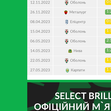
0:
Оболонь
12.11.2022
1:
Металург
26.11.2022
0:
Епіцентр
08.04.2023
1:
Оболонь
15.04.2023
2:
Оболонь
06.05.2023
1:
Нива
14.05.2023
1:
Оболонь
22.05.2023
1:
Карпати
27.05.2023