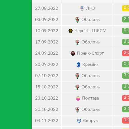
0:
ЛНЗ
27.08.2022
2:
Оболонь
03.09.2022
0:
Чернігів-ШВСМ
10.09.2022
3:
Оболонь
17.09.2022
2:
Гірник-Спорт
24.09.2022
0:
Кремінь
30.09.2022
3:
Оболонь
07.10.2022
1:
Оболонь
15.10.2022
2:
Полтава
23.10.2022
3:
Оболонь
30.10.2022
1:
Скорук
04.11.2022