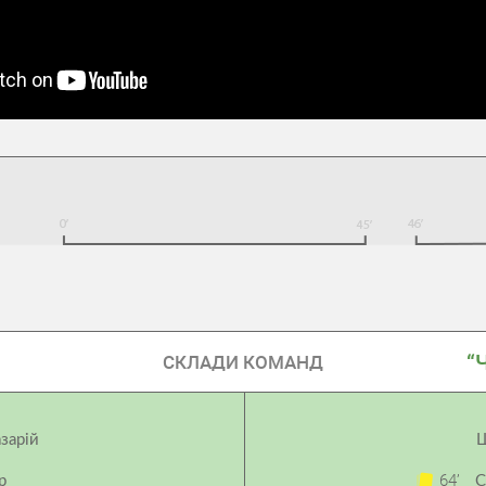
“
СКЛАДИ КОМАНД
зарій
Ш
64’
р
С