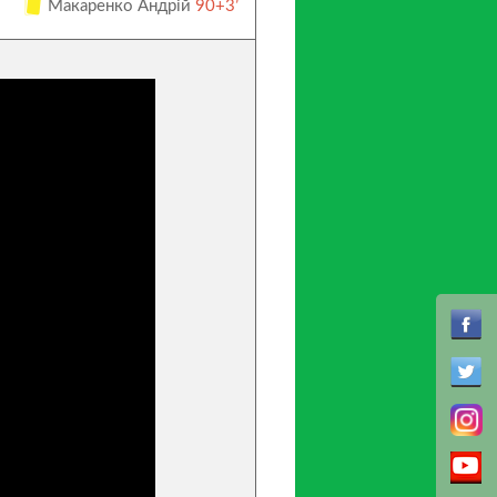
Макаренко Андрій
90+3’