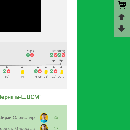
70’(2)
80’
90’(2)
58’
64’
75’(2)
81’
82’
90+3’
Чернігів-ШВСМ”
ирай Олександр
35
ердюк Мирослав
17