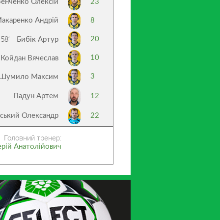
Зенченко Олексій
23
акаренко Андрій
8
58’
20
Бибік Артур
10
Койдан Вячеслав
3
Шумило Максим
Падун Артем
12
ський Олександр
22
Головний тренер:
рій Анатолійович