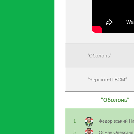
“Оболонь”
“Чернігів-ШВСМ”
“Оболонь”
1
Федорівський На
5
Осман Олександ