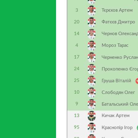
3
Тєрєхов Артем
20
Фатєєв Дмитро
14
Чернов Олексан
4
Мороз Тарас
17
Черненко Русла
24
Прокопенко Єг
25
Груша Віталій
10
Слободян Олег
9
Батальський Оле
13
Кичак Артем
95
Краснопір Ігор