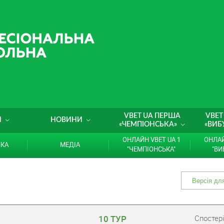
VBET UA ПЕРША
VBET
И
НОВИНИ
«ЧЕМПІОНСЬКА»
«ВИБ
ОНЛАЙН VBET UA 1
ОНЛАЙ
ИКА
МЕДІА
"ЧЕМПІОНСЬКА"
"ВИ
10 ТУР
Cпостері