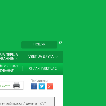
 UA ПЕРША
VBET UA ДРУГА
УВАННЯ»
Н VBET UA 1
ОНЛАЙН VBET UA 2
БУВАННЯ"
Поділитись:
гач арбітражу / делегат УАФ