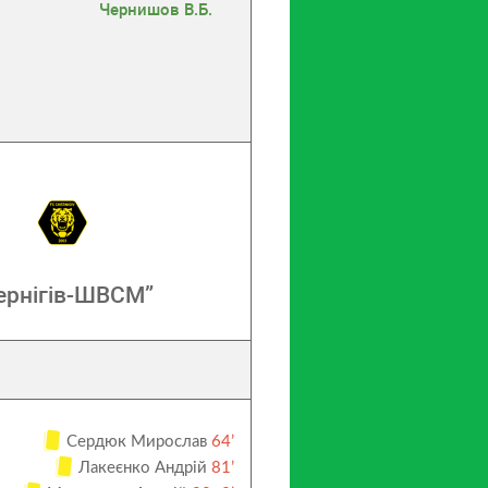
Чернишов В.Б.
ернігів-ШВСМ”
Сердюк Мирослав
64’
Лакеєнко Андрій
81’