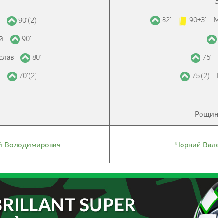
82’
90+3’
90’(2)
М
й
90’
ій
80’
75’
іслав
70’(2)
75’(2)
о
Рощин
ій Володимирович
Чорний Вале