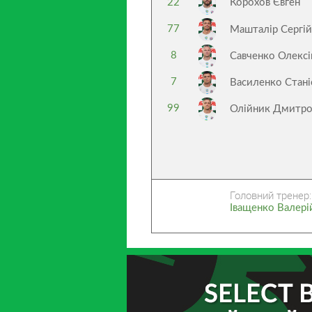
22
Корохов Євген
77
Машталір Сергі
8
Савченко Олекс
7
Василенко Стан
99
Олійник Дмитр
Головний тренер:
Іващенко Валер