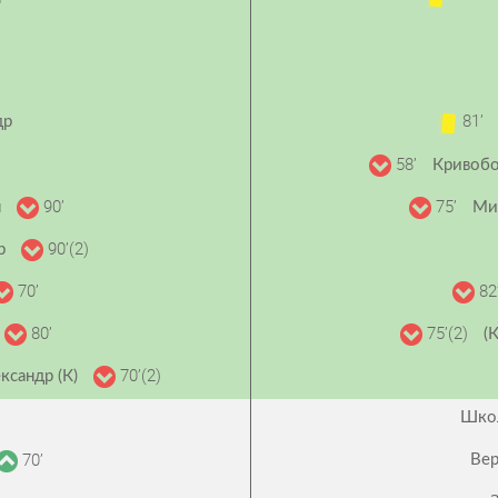
81’
др
58’
Кривоб
90’
75’
н
Ми
90’(2)
ор
70’
82
80’
75’(2)
(
70’(2)
ксандр (К)
Школ
70’
Вер