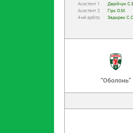
Асистент 1
Дарійчук С.
Асистент 2
Гірс О.М.
4-ий арбітр
Задиран С.С
“Оболонь”