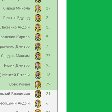
Сираш Микола
27
Галстян Едуард
2
Лакеєнко Андрій
15
9
ороденко Кирило
7
роненко Дмитро
Сердюк Максим
77
’
95
Кулик Дмитро
18
К) Ментей Віталій
Вовк Роман
79
ьний Владислав
21
есоцький Андрій
6