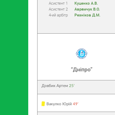
Асистент 1
Куценко А.В.
Асистент 2
Аврамчук В.О.
4-ий арбітр
Резніков Д.М.
“Дніпро”
Довбик Артем
25’
Вакулко Юрій
49’