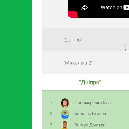
“Дніпро”
“Миколаїв-2”
“Дніпро”
1
Пономаренко Іван
2
Бондар Дмитро
7
Вергун Дмитро