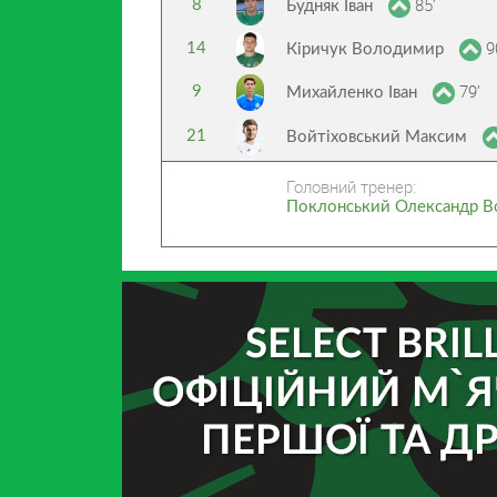
85’
8
Будняк Іван
9
14
Кіричук Володимир
79’
9
Михайленко Іван
21
Войтіховський Максим
Головний тренер:
Поклонський Олександр 