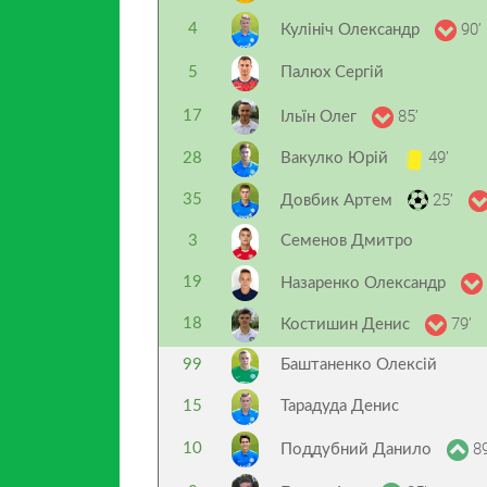
90’
4
Кулініч Олександр
5
Палюх Сергій
85’
17
Ільїн Олег
49’
28
Вакулко Юрій
25’
35
Довбик Артем
3
Семенов Дмитро
19
Назаренко Олександр
79’
18
Костишин Денис
99
Баштаненко Олексій
15
Тарадуда Денис
89
10
Поддубний Данило