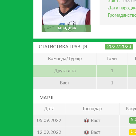
Зріст:
163 с
Дата народж
Громадянство
нападник
2022/2023
СТАТИСТИКА ГРАВЦЯ
Команда/Турнір
Голи
Друга ліга
1
Васт
1
МАТЧІ
Дата
Господар
Раху
5:
Васт
05.09.2022
0:
Васт
12.09.2022