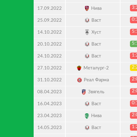
3:
Нива
17.09.2022
0:
Васт
25.09.2022
5:
Хуст
14.10.2022
5:
Васт
20.10.2022
1:
Васт
24.10.2022
2:
Металург-2
27.10.2022
2:
Реал Фарма
31.10.2022
2:
Звягель
08.04.2023
0:
Васт
16.04.2023
2:
Нива
23.04.2023
1:
Васт
14.05.2023