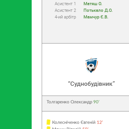
Асистент 1
Матяш О.
Асистент 2
Потькало Д.О.
4-ий арбітр
Мамчур Є.В.
“Суднобудівник”
Толгаренко Олександр
90’
Колесніченко Євгеній
12’