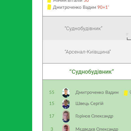
Мячин Віталій
50’
Дмитроченко Вадим
90+1’
“Суднобудівник”
“Арсенал-Київщина”
“Суднобудівник”
9
55
Дмитроченко Вадим
15
Швець Сергій
17
Горінов Олександр
3
Мєдвєдєв Олександр