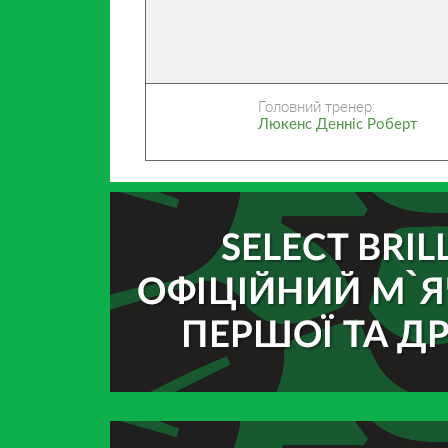
Головний тренер:
Люкенс Денніс Роберт