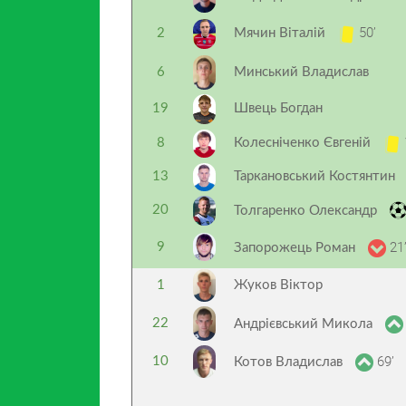
50’
2
Мячин Віталій
6
Минський Владислав
19
Швець Богдан
8
Колесніченко Євгеній
13
Таркановський Костянтин
20
Толгаренко Олександр
21
9
Запорожець Роман
1
Жуков Віктор
22
Андрієвський Микола
69’
10
Котов Владислав