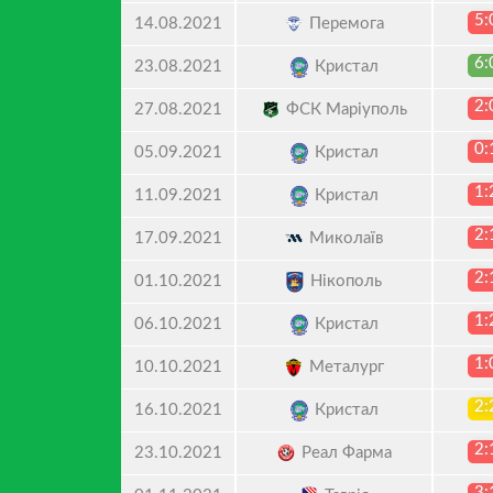
5:
Перемога
14.08.2021
6:
Кристал
23.08.2021
2:
ФСК Маріуполь
27.08.2021
0:
Кристал
05.09.2021
1:
Кристал
11.09.2021
2:
Миколаїв
17.09.2021
2:
Нікополь
01.10.2021
1:
Кристал
06.10.2021
1:
Металург
10.10.2021
2:
Кристал
16.10.2021
2:
Реал Фарма
23.10.2021
3: