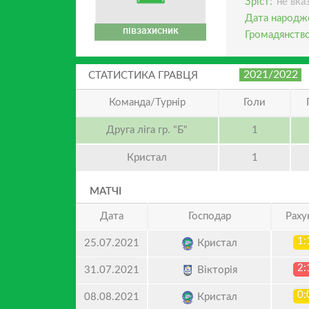
Зріст:
не вка
Дата народж
півзахисник
Громадянство
2021/2022
СТАТИСТИКА ГРАВЦЯ
Команда/Турнір
Голи
Друга ліга гр. "Б"
1
Кристал
1
МАТЧІ
Дата
Господар
Раху
1:
Кристал
25.07.2021
2:
Вікторія
31.07.2021
0:
Кристал
08.08.2021