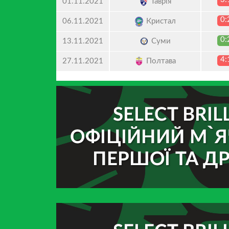
Таврія
01.11.2021
0:
Кристал
06.11.2021
0:
Суми
13.11.2021
4:
Полтава
27.11.2021