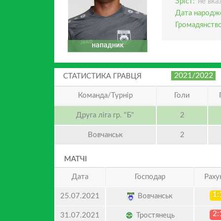
Зріст:
не вка
Дата народж
Громадянство
нападник
2021/2022
СТАТИСТИКА ГРАВЦЯ
Команда/Турнір
Голи
Друга ліга гр. "Б"
2
Вовчанськ
2
МАТЧІ
Дата
Господар
Раху
1:
Вовчанськ
25.07.2021
2:
Тростянець
31.07.2021