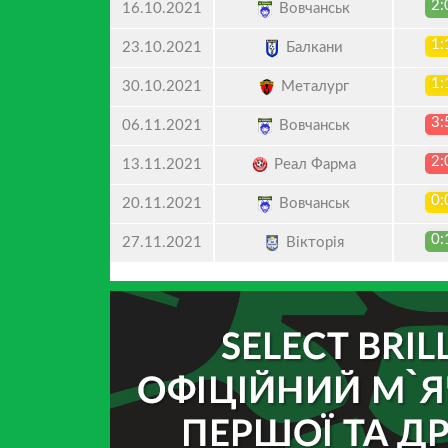
2:
Вовчанськ
16.10.2021
1:
Балкани
23.10.2021
1:
Металург
30.10.2021
3:
Вовчанськ
06.11.2021
2:
Реал Фарма
13.11.2021
0:
Вовчанськ
20.11.2021
0:
Вікторія
27.11.2021