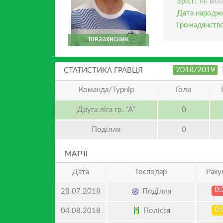
Зріст:
не вка
Дата народж
Громадянство
півзахисник
2018/2019
СТАТИСТИКА ГРАВЦЯ
Команда/Турнір
Голи
Друга ліга гр. "А"
0
Поділля
0
МАТЧІ
Дата
Господар
Раху
0:
Поділля
28.07.2018
0:
Полісся
04.08.2018