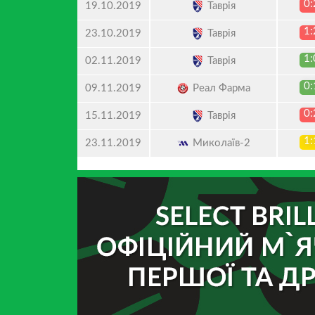
0:
Таврія
19.10.2019
1:
Таврія
23.10.2019
1:
Таврія
02.11.2019
0:
Реал Фарма
09.11.2019
0:
Таврія
15.11.2019
1:
Миколаїв-2
23.11.2019