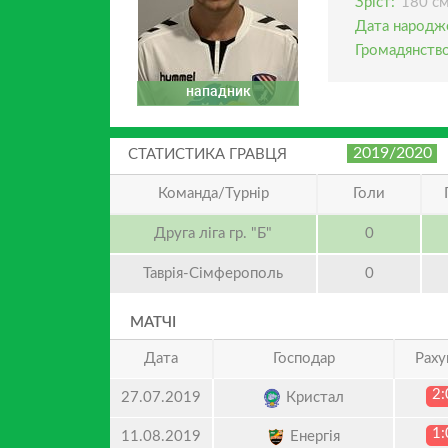
Зріст:
180 с
Дата народж
Громадянство
нападник
2019/2020
СТАТИСТИКА ГРАВЦЯ
Команда/Турнір
Голи
Друга ліга гр. "Б"
0
Таврія-Сімферополь
0
МАТЧІ
Дата
Господар
Раху
2:
Кристал
27.07.2019
1:
Енергія
11.08.2019