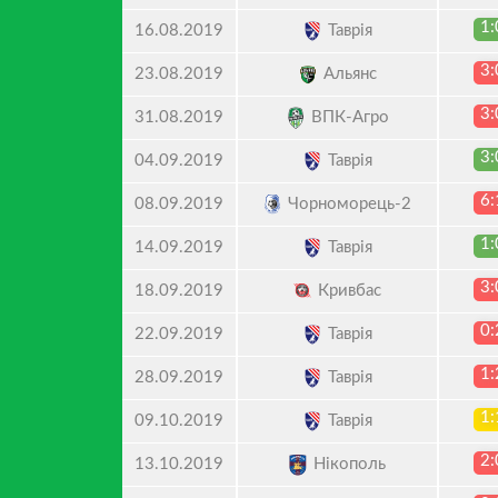
1:
Таврія
16.08.2019
3:
Альянс
23.08.2019
3:
ВПК-Агро
31.08.2019
3:
Таврія
04.09.2019
6:
Чорноморець-2
08.09.2019
1:
Таврія
14.09.2019
3:
Кривбас
18.09.2019
0:
Таврія
22.09.2019
1:
Таврія
28.09.2019
1:
Таврія
09.10.2019
2:
Нікополь
13.10.2019