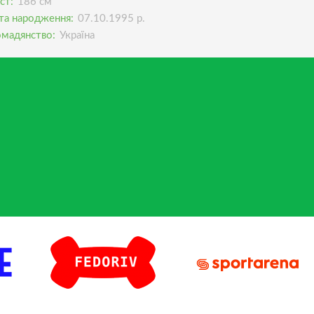
ст:
186 см
та народження:
07.10.1995 р.
омадянство:
Україна
Fedoriv
Sport Arena