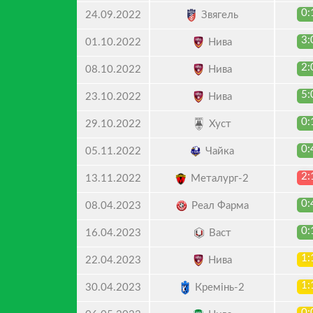
0:
Звягель
24.09.2022
3:
Нива
01.10.2022
2:
Нива
08.10.2022
5:
Нива
23.10.2022
0:
Хуст
29.10.2022
0:
Чайка
05.11.2022
2:
Металург-2
13.11.2022
0:
Реал Фарма
08.04.2023
0:
Васт
16.04.2023
1:
Нива
22.04.2023
1:
Кремінь-2
30.04.2023
0: