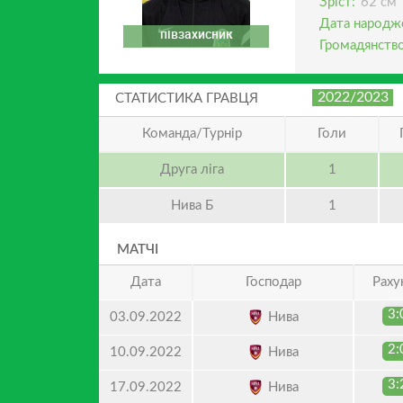
Зріст:
62 см
Дата народж
півзахисник
Громадянство
2022/2023
СТАТИСТИКА ГРАВЦЯ
Команда/Турнір
Голи
Друга ліга
1
Нива Б
1
МАТЧІ
Дата
Господар
Раху
3:
Нива
03.09.2022
2:
Нива
10.09.2022
3:
Нива
17.09.2022