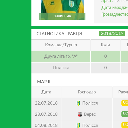
Зріст:
181 с
Дата народж
Громадянство
захисник
2018/2019
СТАТИСТИКА ГРАВЦЯ
Команда/Турнір
Голи
Друга ліга гр. "А"
0
Полісся
0
МАТЧІ
Дата
Господар
Раху
0:
Полісся
22.07.2018
0:
Верес
28.07.2018
0:
Полісся
04.08.2018