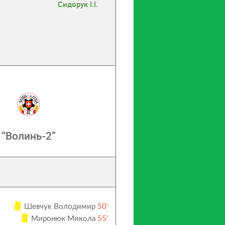
Сидорук І.І.
“Волинь-2”
Шевчук Володимир
50’
Миронюк Микола
55’