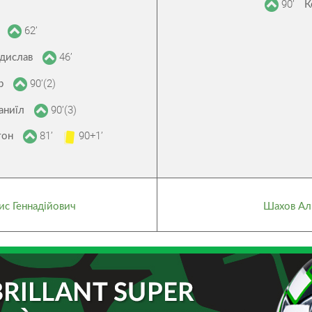
90’
К
62’
й
46’
адислав
90’(2)
ор
90’(3)
аниїл
81’
90+1’
тон
с Геннадійович
Шахов Ал