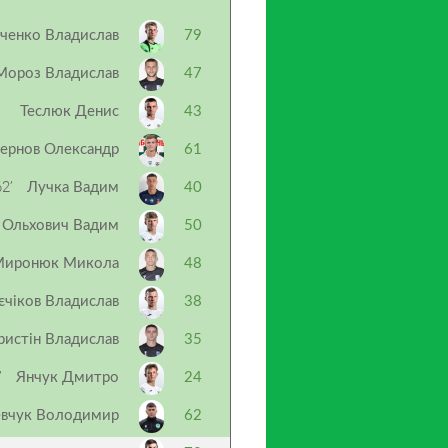
ченко Владислав
79
 Мороз Владислав
47
Теслюк Денис
43
ернов Олександр
61
2’
Лучка Вадим
40
Ольхович Вадим
50
Миронюк Микола
48
єчіков Владислав
38
ристін Владислав
35
’
Янчук Дмитро
24
вчук Володимир
62