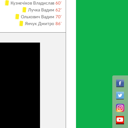
Кузнєчіков Владислав
60’
Лучка Вадим
62’
Ольхович Вадим
70’
Янчук Дмитро
86’