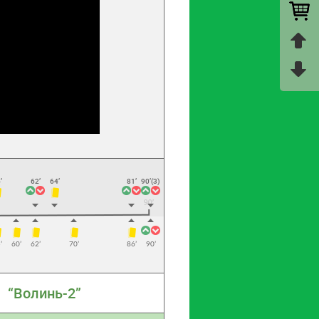
’
62’
64’
81’
90’(3)
’
60’
62’
70’
86’
90’
“Волинь-2”