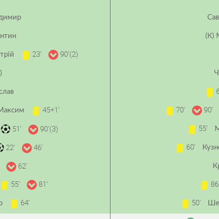
одимир
Сав
янтин
(К)
23’
90’(2)
трій
)
Ч
6
слав
45+1’
70’
90’
 Максим
55’
51’
90’(3)
60’
22’
46’
Кузн
62’
К
а
55’
81’
86
64’
50’
ор
Ше