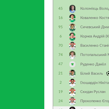
45
Коломієць Вол
16
Коваленко Кост
95
Сичевський Дми
6
Корнєв Андрій (К
70
Василенко Стані
74
Потопальський
47
Руденко Данііл
21
Білий Василь
2
Глошардін Нікіт
19
Скидан Руслан
24
Прокопенко Єг