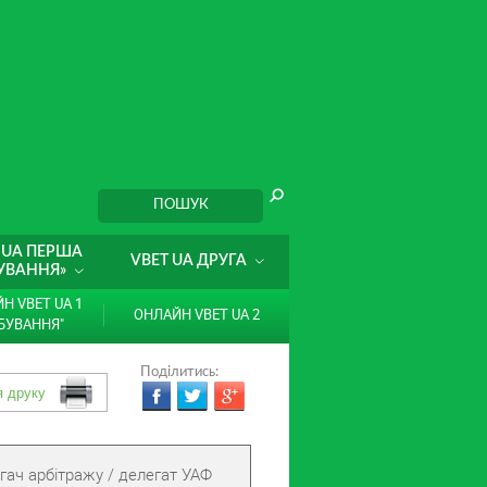
 UA ПЕРША
VBET UA ДРУГА
УВАННЯ»
Н VBET UA 1
ОНЛАЙН VBET UA 2
БУВАННЯ"
Поділитись:
гач арбітражу / делегат УАФ