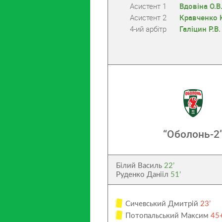
Асистент 1
Вдовіна О.В
Асистент 2
Кравченко 
4-ий арбітр
Галіцин Р.В.
“Оболонь-2
Білий Василь
22’
Руденко Данііл
51’
Сичевський Дмитрій
23’
Потопальський Максим
45