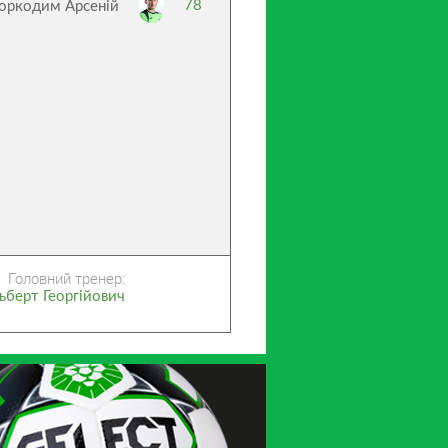
78
оркодим Арсеній
Головний тренер:
ьберт Георгійович