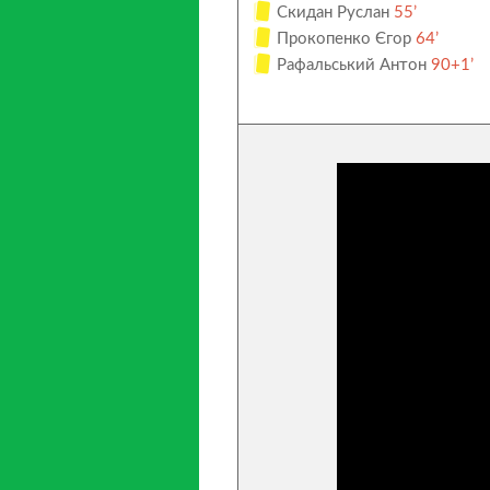
Скидан Руслан
55’
Прокопенко Єгор
64’
Рафальський Антон
90+1’