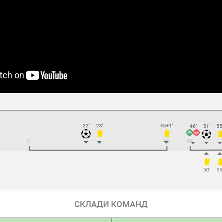
22’
23’
45+1’
46’
51’
55
50’
55
СКЛАДИ КОМАНД