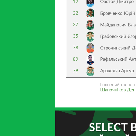
12
Фастов Дмитро
22
Бровченко Юрі
27
Майданович Вл
35
Грабовський Єг
78
Строчинський Д
89
Рафальський Ан
79
Аракелян Артур
Головний тренер:
Шапочніков Дени