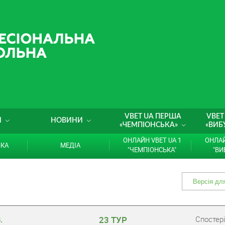
VBET UA ПЕРША
VBET
И
НОВИНИ
«ЧЕМПІОНСЬКА»
«ВИБ
ОНЛАЙН VBET UA 1
ОНЛАЙ
ИКА
МЕДІА
"ЧЕМПІОНСЬКА"
"ВИ
23 ТУР
Cпостері
.