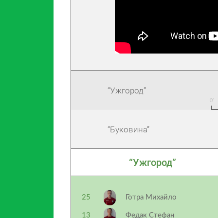
“Ужгород”
“Буковина”
“Ужгород”
25
Готра Михайло
13
Федак Стефан