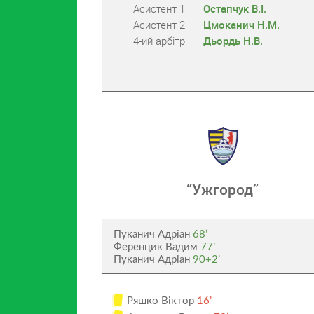
Асистент 1
Остапчук В.І.
Асистент 2
Цмоканич Н.М.
4-ий арбітр
Дьордь Н.В.
“Ужгород”
Пуканич Адріан
68’
Ференцик Вадим
77’
Пуканич Адріан
90+2’
Ряшко Віктор
16’