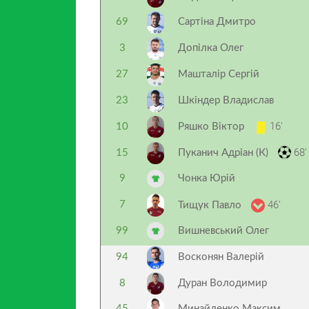
69
Сартіна Дмитро
3
Допілка Олег
27
Машталір Сергій
23
Шкіндер Владислав
16’
10
Ряшко Віктор
68’
15
Пуканич Адріан (К)
9
Чонка Юрій
46’
7
Тищук Павло
99
Вишневський Олег
94
Восконян Валерій
8
Дуран Володимир
45
Минайленко Максим