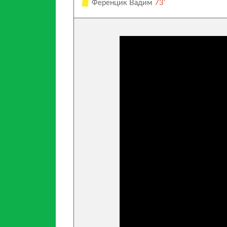
Ференцик Вадим
73’