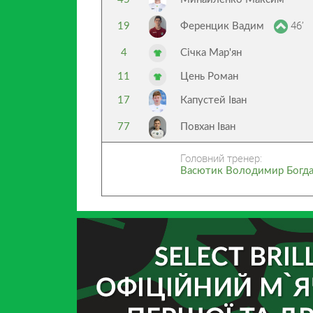
46’
19
Ференцик Вадим
4
Січка Мар'ян
11
Цень Роман
17
Капустей Іван
77
Повхан Іван
Головний тренер:
Васютик Володимир Богд