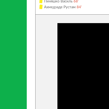
Пиняшко Василь
68’
Ахмедзаде Рустам
84’