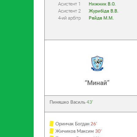
Асистент 1
Нижник В.О.
Асистент 2
Журибіда В.В.
4-ий арбітр
Райда М.М.
“Минай”
Пиняшко Василь
43’
Оринчак Богдан
26’
Жичиков Максим
30’