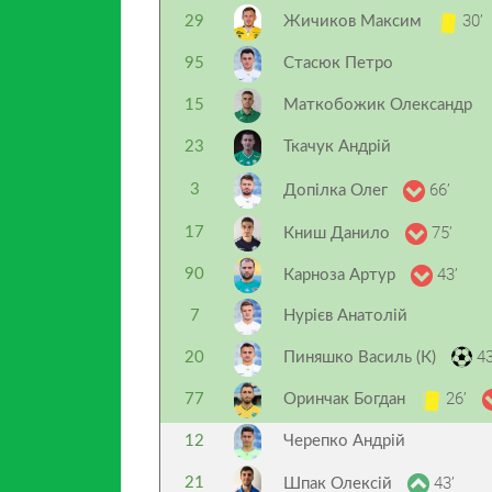
30’
29
Жичиков Максим
95
Стасюк Петро
15
Маткобожик Олександр
23
Ткачук Андрій
66’
3
Допілка Олег
75’
17
Книш Данило
43’
90
Карноза Артур
7
Нурієв Анатолій
43
20
Пиняшко Василь (К)
26’
77
Оринчак Богдан
12
Черепко Андрій
43’
21
Шпак Олексій