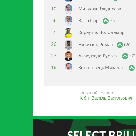
10
Микуляк Владислав
75’
8
Вагін Ігор
2
Корнутяк Володимир
66’
26
Никитюк Роман
42’
27
Ахмедзаде Рустам
18
Кополовець Михайло
Головний тренер:
Кобін Василь Васильович