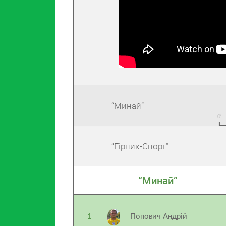
“Минай”
“Гірник-Спорт”
“Минай”
1
Попович Андрій