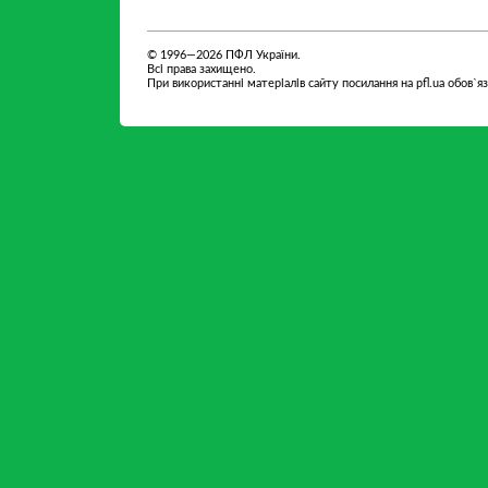
партнер
партнер
© 1996—2026 ПФЛ України.
Всі права захищено.
При використанні матеріалів сайту посилання на pfl.ua обов`я