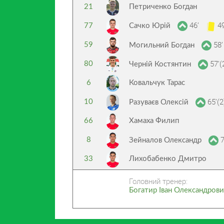
21
Петриченко Богдан
46’
49
77
Сачко Юрій
58’
59
Могильний Богдан
57’(
80
Черній Костянтин
6
Ковальчук Тарас
65’(2
10
Разуваєв Олексій
66
Хамаха Филип
7
8
Зейналов Олександр
33
Лихобабенко Дмитро
Головний тренер:
Богатир Іван Олександров