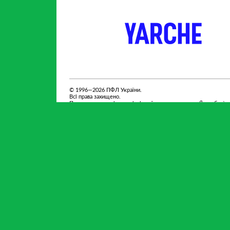
партнер
партнер
© 1996—2026 ПФЛ України.
Всі права захищено.
При використанні матеріалів сайту посилання на pfl.ua обов`я