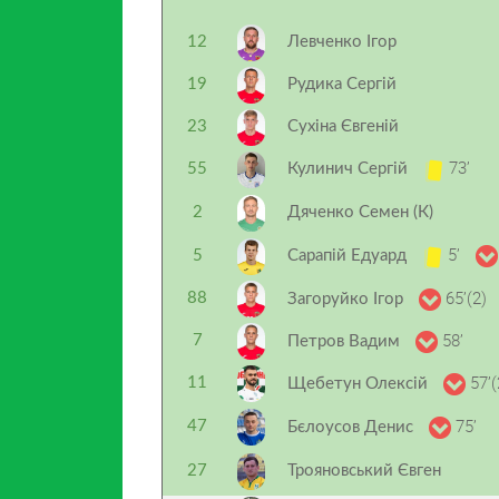
12
Левченко Ігор
19
Рудика Сергій
23
Сухіна Євгеній
73’
55
Кулинич Сергій
2
Дяченко Семен (К)
5’
5
Сарапій Едуард
65’(2)
88
Загоруйко Ігор
58’
7
Петров Вадим
57’(
11
Щебетун Олексій
75’
47
Бєлоусов Денис
27
Трояновський Євген