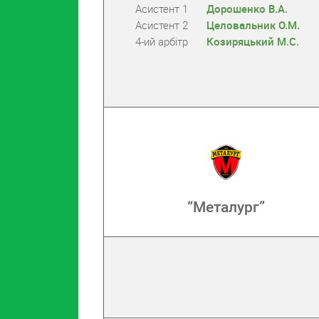
Асистент 1
Дорошенко В.А.
Асистент 2
Целовальник О.М.
4-ий арбітр
Козиряцький М.С.
“Металург”