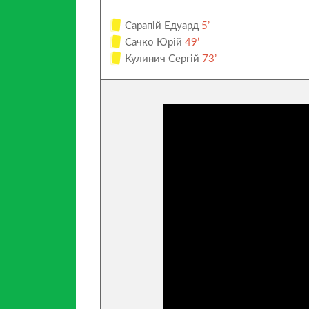
Сарапій Едуард
5’
Сачко Юрій
49’
Кулинич Сергій
73’