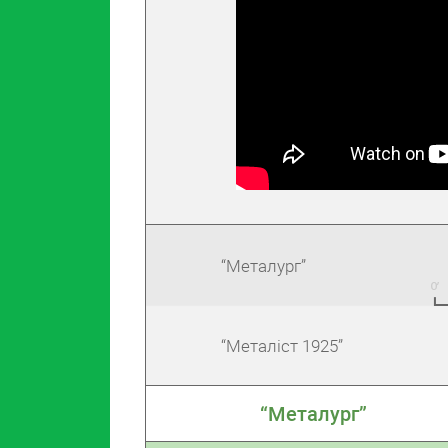
“Металург”
“Металіст 1925”
“Металург”